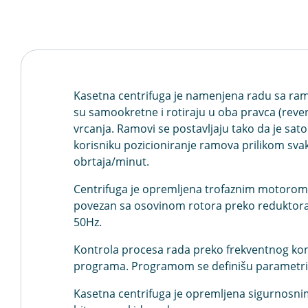
Kasetna centrifuga je namenjena radu sa ram
su samookretne i rotiraju u oba pravca (rever
vrcanja. Ramovi se postavljaju tako da je s
korisniku pozicioniranje ramova prilikom svak
obrtaja/minut.
Centrifuga je opremljena trofaznim motorom 
povezan sa osovinom rotora preko reduktora b
50Hz.
Kontrola procesa rada preko frekventnog k
programa. Programom se definišu parametri br
Kasetna centrifuga je opremljena sigurnosnim