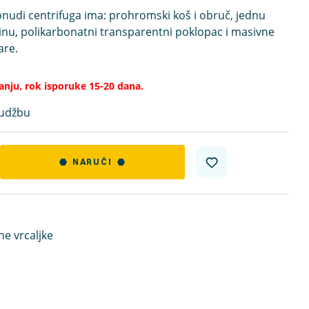
nudi centrifuga ima: prohromski koš i obruč, jednu
nu, polikarbonatni transparentni poklopac i masivne
are.
tanju, rok isporuke 15-20 dana.
rudžbu
NARUČI
ne vrcaljke