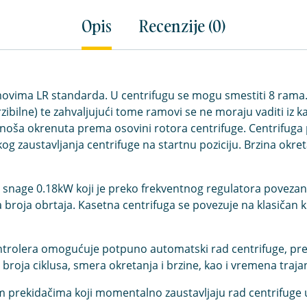
Opis
Recenzije (0)
ovima LR standarda. U centrifugu se mogu smestiti 8 rama.
zibilne) te zahvaljujući tome ramovi se ne moraju vaditi iz 
atonoša okrenuta prema osovini rotora centrifuge. Centrifu
og zaustavljanja centrifuge na startnu poziciju. Brzina okr
snage 0.18kW koji je preko frekventnog regulatora poveza
roja obrtaja. Kasetna centrifuga se povezuje na klasičan k
ontrolera omogućuje potpuno automatski rad centrifuge, 
oja ciklusa, smera okretanja i brzine, kao i vremena trajan
 prekidačima koji momentalno zaustavljaju rad centrifuge u s