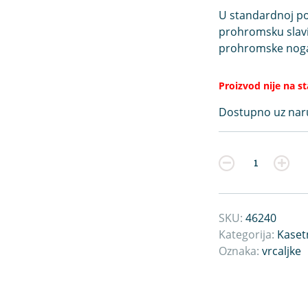
U standardnoj po
prohromsku slavi
prohromske nog
Proizvod nije na s
Dostupno uz na
Kvantitet
SKU:
46240
Kategorija:
Kaset
Oznaka:
vrcaljke