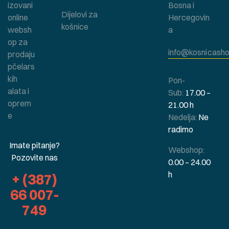
izovani
Bosna i
Dijelovi za
online
Hercegovin
košnice
websh
a
op za
info@kosnicasho
prodaju
pčelars
kih
Pon-
alata i
Sub:
17.00 –
oprem
21.00 h
e
Nedelja:
Ne
radimo
Imate pitanje?
Webshop:
Pozovite nas
0.00 – 24.00
h
+ (387)
66 007-
749