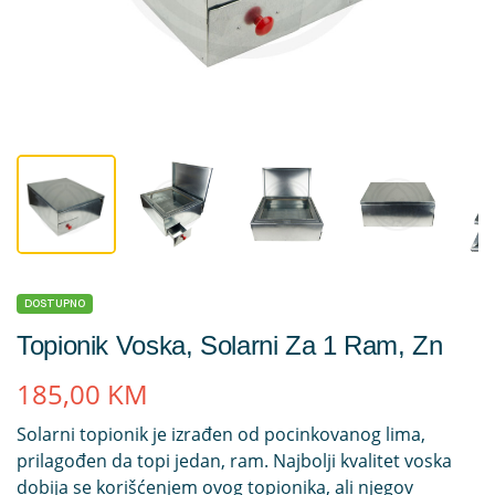
DOSTUPNO
Topionik Voska, Solarni Za 1 Ram, Zn
185,00
KM
Solarni topionik je izrađen od pocinkovanog lima,
prilagođen da topi jedan, ram. Najbolji kvalitet voska
dobija se korišćenjem ovog topionika, ali njegov