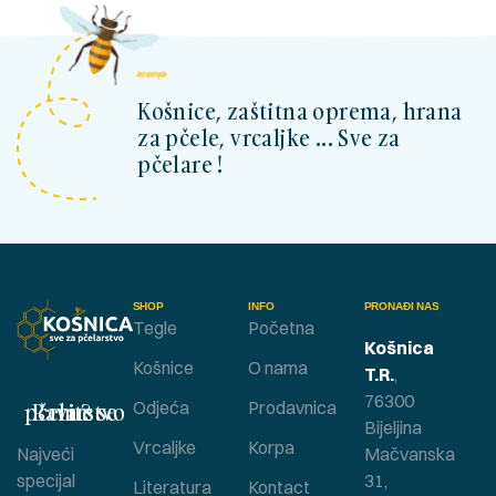
kosnicashop.ba
Košnice, zaštitna oprema, hrana
za pčele, vrcaljke ... Sve za
pčelare !
SHOP
INFO
PRONAĐI NAS
Tegle
Početna
Košnica
Košnice
O nama
T.R.
,
76300
Bavite se pčelarstvom ?
Odjeća
Prodavnica
Bijeljina
Vrcaljke
Korpa
Najveći
Mačvanska
specijal
31,
Literatura
Kontact