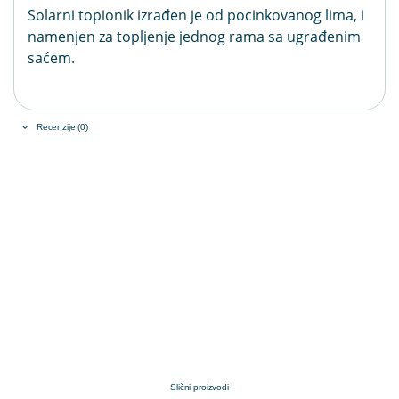
Solarni topionik izrađen je od pocinkovanog lima, i
namenjen za topljenje jednog rama sa ugrađenim
saćem.
Recenzije (0)
Slični proizvodi