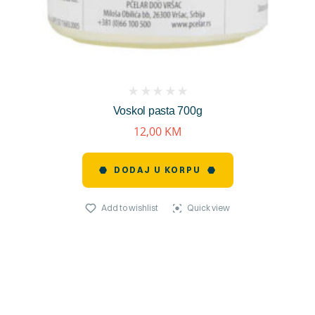
(
Voskol pasta 700g
reviews)
12,00
KM
DODAJ U KORPU
Add to wishlist
Quick view