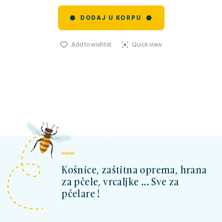
DODAJ U KORPU
Add to wishlist
Quick view
kosnicashop.ba
Košnice, zaštitna oprema, hrana
za pčele, vrcaljke ... Sve za
pčelare !