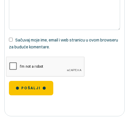
Sačuvaj moje ime, email i web stranicu u ovom browseru
za buduće komentare.
POŠALJI