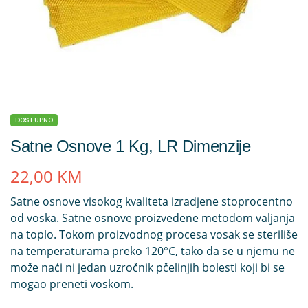
DOSTUPNO
Satne Osnove 1 Kg, LR Dimenzije
22,00
KM
Satne osnove visokog kvaliteta izradjene stoprocentno
od voska. Satne osnove proizvedene metodom valjanja
na toplo. Tokom proizvodnog procesa vosak se steriliše
na temperaturama preko 120°C, tako da se u njemu ne
može naći ni jedan uzročnik pčelinjih bolesti koji bi se
mogao preneti voskom.