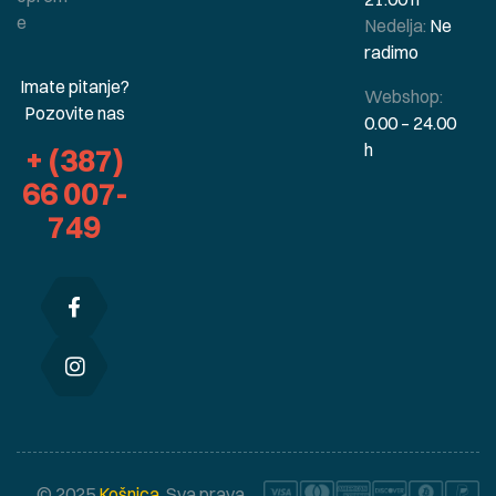
e
Nedelja:
Ne
radimo
Imate pitanje?
Webshop:
Pozovite nas
0.00 – 24.00
h
+ (387)
66 007-
749
© 2025
Košnica
. Sva prava