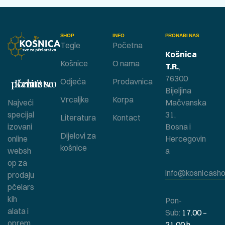
SHOP
INFO
PRONAĐI NAS
Tegle
Početna
Košnica
Košnice
O nama
T.R.
,
76300
Bavite se pčelarstvom ?
Odjeća
Prodavnica
Bijeljina
Vrcaljke
Korpa
Najveći
Mačvanska
specijal
31,
Literatura
Kontact
izovani
Bosna i
Dijelovi za
online
Hercegovin
košnice
websh
a
op za
info@kosnicasho
prodaju
pčelars
kih
Pon-
alata i
Sub:
17.00 –
oprem
21.00 h