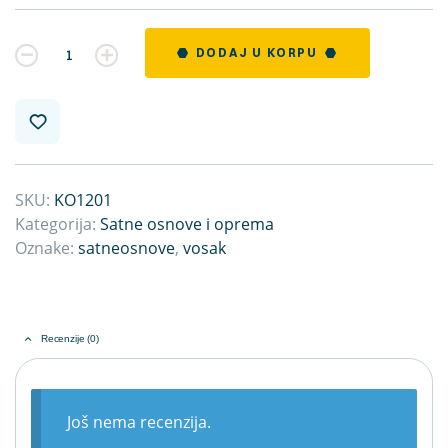
Kvantitet
DODAJ U KORPU
SKU:
KO1201
Kategorija:
Satne osnove i oprema
Oznake:
satneosnove
,
vosak
Recenzije (0)
Još nema recenzija.