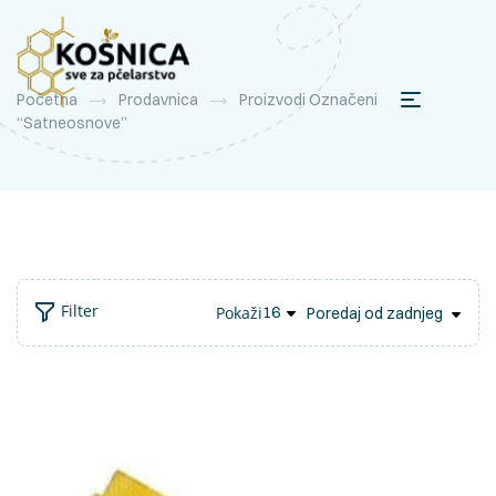
Početna
Prodavnica
Proizvodi Označeni
“satneosnove”
Filter
Pokaži