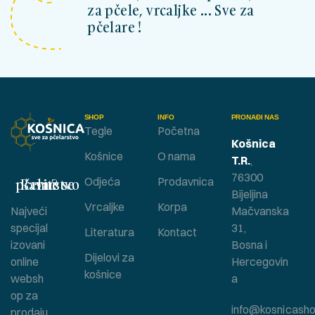
za pčele, vrcaljke ... Sve za
pčelare !
SHOP
INFO
PRONAĐI NAS
Tegle
Početna
Košnica
Košnice
O nama
T.R.
,
76300
Bavite se pčelarstvom ?
Odjeća
Prodavnica
Bijeljina
Vrcaljke
Korpa
Najveći
Mačvanska
specijal
31,
Literatura
Kontact
izovani
Bosna i
Dijelovi za
online
Hercegovin
košnice
websh
a
op za
info@kosnicasho
prodaju