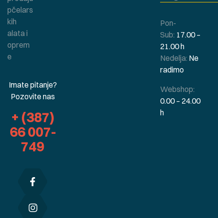
pčelars
kih
Pon-
alata i
Sub:
17.00 –
oprem
21.00 h
e
Nedelja:
Ne
radimo
Imate pitanje?
Webshop:
Pozovite nas
0.00 – 24.00
h
+ (387)
66 007-
749