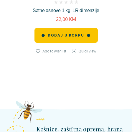
(
Satne osnove 1 kg, LR dimenzije
reviews)
22,00
KM
DODAJ U KORPU
Add to wishlist
Quick view
kosnicashop.ba
Košnice, zaštitna oprema, hrana