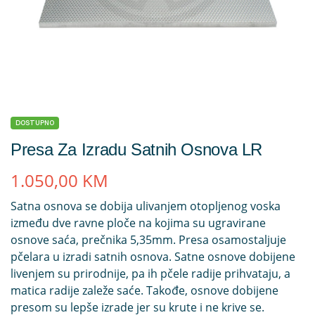
DOSTUPNO
Presa Za Izradu Satnih Osnova LR
1.050,00
KM
Satna osnova se dobija ulivanjem otopljenog voska
između dve ravne ploče na kojima su ugravirane
osnove saća, prečnika 5,35mm. Presa osamostaljuje
pčelara u izradi satnih osnova. Satne osnove dobijene
livenjem su prirodnije, pa ih pčele radije prihvataju, a
matica radije zaleže saće. Takođe, osnove dobijene
presom su lepše izrade jer su krute i ne krive se.