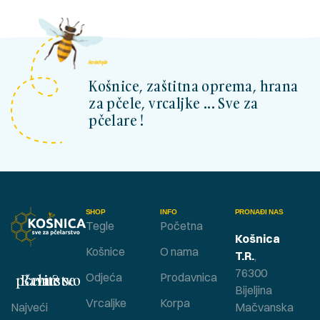
kosnicashop.ba
Košnice, zaštitna oprema, hrana
za pčele, vrcaljke ... Sve za
pčelare !
SHOP
INFO
PRONAĐI NAS
Tegle
Početna
Košnica
Košnice
O nama
T.R.
,
76300
Bavite se pčelarstvom ?
Odjeća
Prodavnica
Bijeljina
Vrcaljke
Korpa
Najveći
Mačvanska