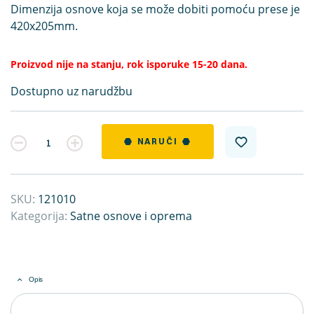
Dimenzija osnove koja se može dobiti pomoću prese je
420x205mm.
Proizvod nije na stanju, rok isporuke 15-20 dana.
Dostupno uz narudžbu
Kvantitet
NARUČI
SKU:
121010
Kategorija:
Satne osnove i oprema
Opis