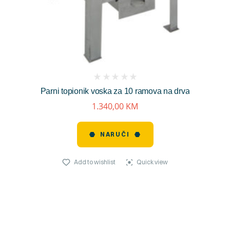
(
Parni topionik voska za 10 ramova na drva
reviews)
1.340,00
KM
NARUČI
Add to wishlist
Quick view