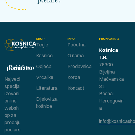
pčelare !
SHOP
INFO
PRONAĐI NAS
Tegle
Početna
Košnica
Košnice
O nama
T.R.
,
76300
Bavite se pčelarstvom ?
Odjeća
Prodavnica
Bijeljina
Vrcaljke
Korpa
Najveći
Mačvanska
specijal
31,
Literatura
Kontact
izovani
Bosna i
Dijelovi za
online
Hercegovin
košnice
websh
a
op za
info@kosnicasho
prodaju
pčelars