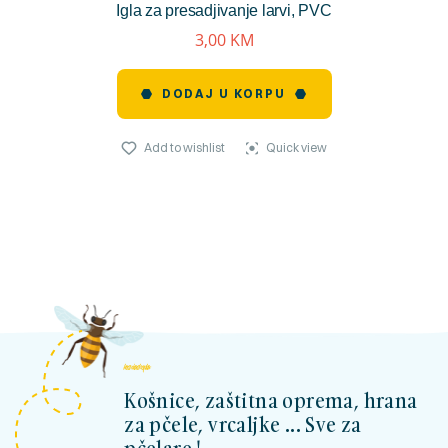
Igla za presadjivanje larvi, PVC
reviews)
3,00
KM
DODAJ U KORPU
Add to wishlist
Quick view
kosnicashop.ba
Košnice, zaštitna oprema, hrana
za pčele, vrcaljke ... Sve za