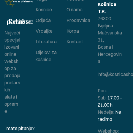
Košnica
Košnice
O nama
T.R.
,
76300
Bavite se pčelarstvom ?
Odjeća
Prodavnica
Bijeljina
Vrcaljke
Korpa
Najveći
Mačvanska
specijal
31,
Literatura
Kontact
izovani
Bosna i
Dijelovi za
online
Hercegovin
košnice
websh
a
op za
info@kosnicasho
prodaju
pčelars
kih
Pon-
alata i
Sub:
17.00 –
oprem
21.00 h
e
Nedelja:
Ne
radimo
Imate pitanje?
Webshop: