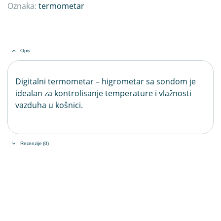
Oznaka:
termometar
Opis
Digitalni termometar – higrometar sa sondom je
idealan za kontrolisanje temperature i vlažnosti
vazduha u košnici.
Recenzije (0)