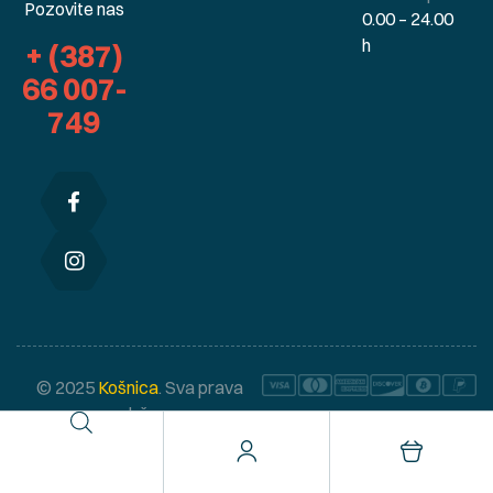
Pozovite nas
0.00 – 24.00
h
+ (387)
66 007-
749
© 2025
Košnica
. Sva prava
zadržana