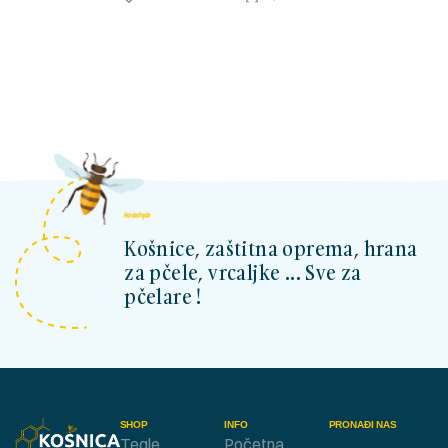
kosnicashop.ba
Košnice, zaštitna oprema, hrana
za pčele, vrcaljke ... Sve za
pčelare !
SHOP
INFO
PRONAĐI NAS
Tegle
Početna