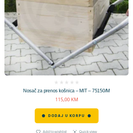
(
Nosač za prenos košnica – MIT – 75150/M
reviews)
115,00
KM
DODAJ U KORPU
Add to wishlist
Quick view