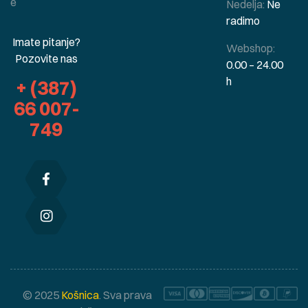
e
Nedelja:
Ne
radimo
Imate pitanje?
Webshop:
Pozovite nas
0.00 – 24.00
h
+ (387)
66 007-
749
© 2025
Košnica
. Sva prava