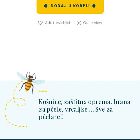
DODAJ U KORPU
Add to wishlist
Quick view
kosnicashop.ba
Košnice, zaštitna oprema, hrana
za pčele, vrcaljke ... Sve za
pčelare !