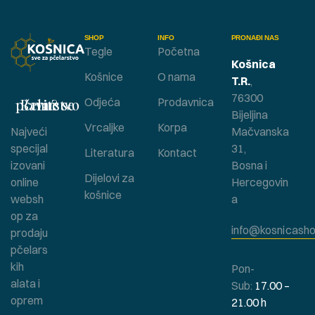
SHOP
INFO
PRONAĐI NAS
Tegle
Početna
Košnica
Košnice
O nama
T.R.
,
76300
Bavite se pčelarstvom ?
Odjeća
Prodavnica
Bijeljina
Vrcaljke
Korpa
Najveći
Mačvanska
specijal
31,
Literatura
Kontact
izovani
Bosna i
Dijelovi za
online
Hercegovin
košnice
websh
a
op za
info@kosnicasho
prodaju
pčelars
kih
Pon-
alata i
Sub:
17.00 –
oprem
21.00 h