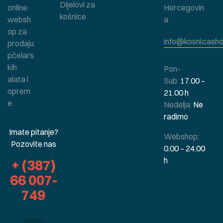
Dijelovi za
online
Hercegovin
košnice
websh
a
op za
info@kosnicasho
prodaju
pčelars
kih
Pon-
alata i
Sub:
17.00 –
oprem
21.00 h
e
Nedelja:
Ne
radimo
Imate pitanje?
Webshop:
Pozovite nas
0.00 – 24.00
h
+ (387)
66 007-
749