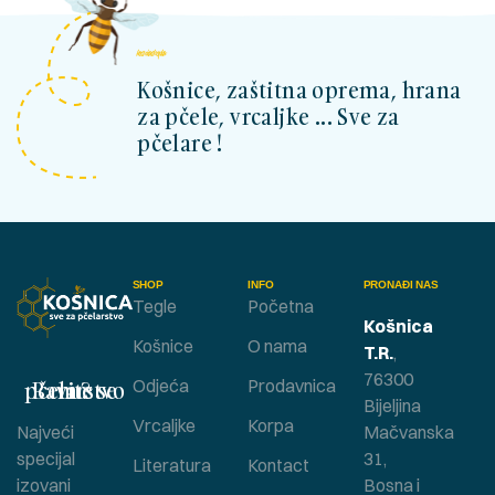
kosnicashop.ba
Košnice, zaštitna oprema, hrana
za pčele, vrcaljke ... Sve za
pčelare !
SHOP
INFO
PRONAĐI NAS
Tegle
Početna
Košnica
Košnice
O nama
T.R.
,
76300
Bavite se pčelarstvom ?
Odjeća
Prodavnica
Bijeljina
Vrcaljke
Korpa
Najveći
Mačvanska
specijal
31,
Literatura
Kontact
izovani
Bosna i