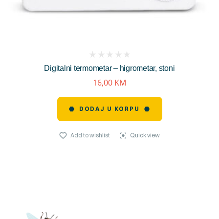
(
Digitalni termometar – higrometar, stoni
reviews)
16,00
KM
DODAJ U KORPU
Add to wishlist
Quick view