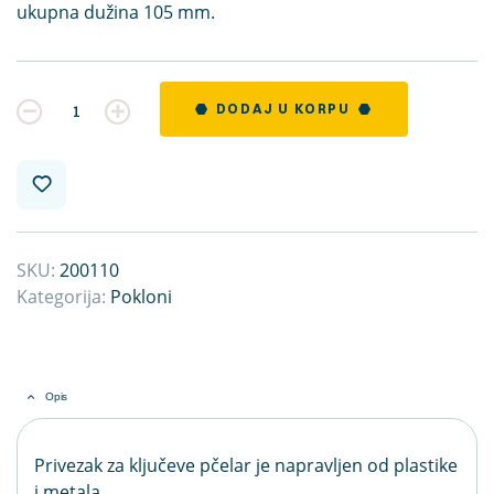
ukupna dužina 105 mm.
Kvantitet
DODAJ U KORPU
SKU:
200110
Kategorija:
Pokloni
Opis
Privezak za ključeve pčelar je napravljen od plastike
i metala.