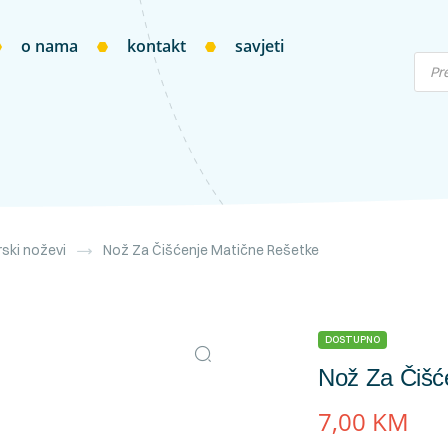
o nama
kontakt
savjeti
rski noževi
Nož Za Čišćenje Matične Rešetke
DOSTUPNO
Nož Za Čišć
7,00
KM