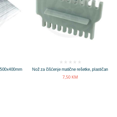
(
ce 500x400mm
Nož za čišćenje matične rešetke, plastičan
reviews)
7,50
KM