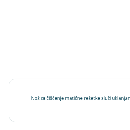
Nož za čišćenje matične rešetke služi uklanja