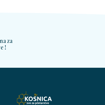
na za
e !