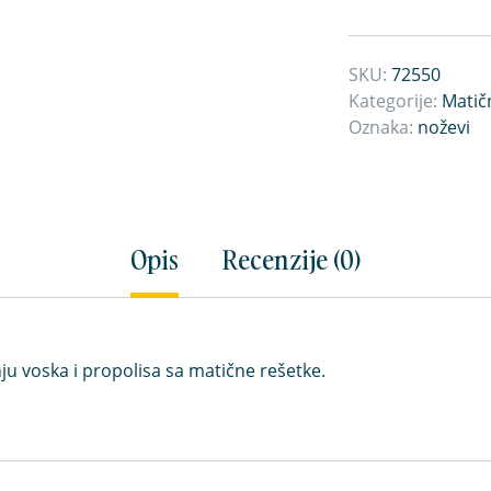
SKU:
72550
Kategorije:
Matič
Oznaka:
noževi
Opis
Recenzije (0)
nju voska i propolisa sa matične rešetke.