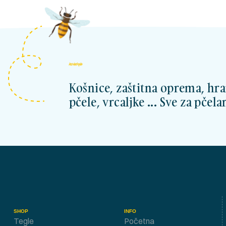
kosnicashop.ba
Košnice, zaštitna oprema, hra
pčele, vrcaljke ... Sve za pčelar
SHOP
INFO
Tegle
Početna