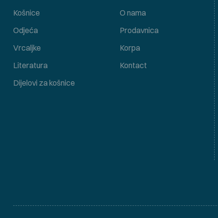
Košnice
O nama
Odjeća
Prodavnica
Vrcaljke
Korpa
Literatura
Kontact
Dijelovi za košnice