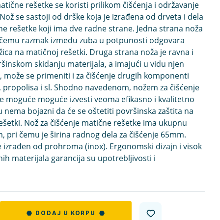
atične rešetke se koristi prilikom čišćenja i održavanje
Nož se sastoji od drške koja je izrađena od drveta i dela
ne rešetke koji ima dve radne strane. Jedna strana noža
i čemu razmak između zuba u potpunosti odgovara
ca na matičnoj rešetki. Druga strana noža je ravna i
vršinskom skidanju materijala, a imajući u vidu njen
n, može se primeniti i za čišćenje drugih komponenti
, propolisa i sl. Shodno navedenom, nožem za čišćenje
je moguće moguće izvesti veoma efikasno i kvalitetno
u nema bojazni da će se oštetiti površinska zaštita na
ešetki. Nož za čišćenje matične rešetke ima ukupnu
 pri čemu je širina radnog dela za čišćenje 65mm.
 izrađen od prohroma (inox). Ergonomski dizajn i visok
ih materijala garancija su upotrebljivosti i
DODAJ U KORPU