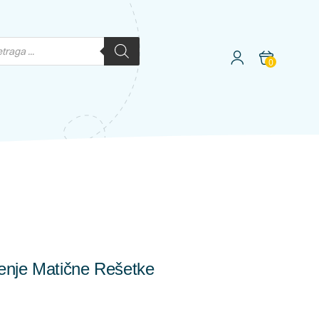
0
enje Matične Rešetke