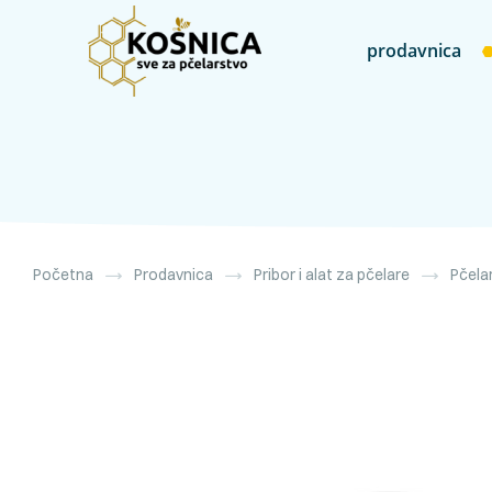
prodavnica
Početna
Prodavnica
Pribor i alat za pčelare
Pčela