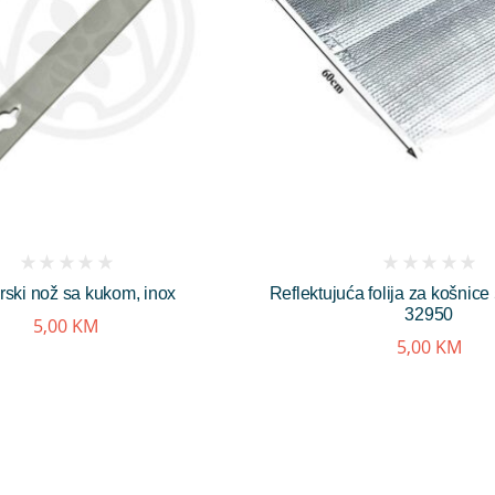
(
(
rski nož sa kukom, inox
Reflektujuća folija za košni
reviews)
reviews)
32950
5,00
KM
5,00
KM