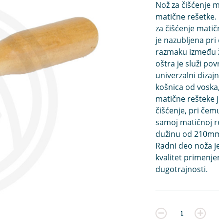
Nož za čišćenje m
matične rešetke. 
za čišćenje matič
je nazubljena pr
razmaku između ži
oštra je služi po
univerzalni dizaj
košnica od voska
matične rešteke 
čišćenje, pri čem
samoj matičnoj r
dužinu od 210mm,
Radni deo noža je
kvalitet primenjen
dugotrajnosti.
Kvantitet