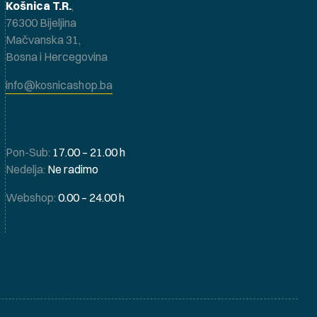
Košnica T.R.
,
76300 Bijeljina
Mačvanska 31,
Bosna i Hercegovina
info@kosnicashop.ba
Pon-Sub:
17.00 – 21.00 h
Nedelja:
Ne radimo
Webshop:
0.00 – 24.00 h