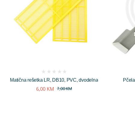
(
Matična rešetka LR, DB10, PVC, dvodelna
Pčela
reviews)
6,00
KM
7,00
KM