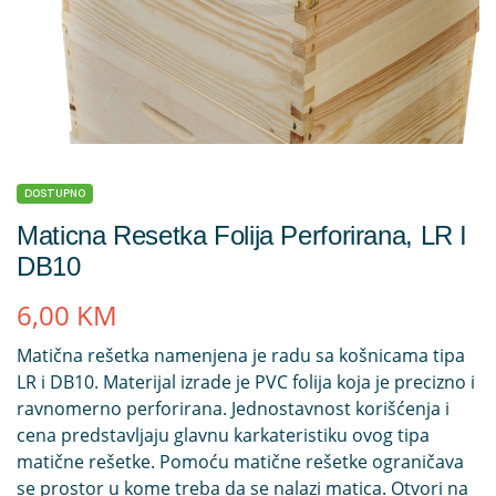
DOSTUPNO
Maticna Resetka Folija Perforirana, LR I
DB10
6,00
KM
Matična rešetka namenjena je radu sa košnicama tipa
LR i DB10. Materijal izrade je PVC folija koja je precizno i
ravnomerno perforirana. Jednostavnost korišćenja i
cena predstavljaju glavnu karkateristiku ovog tipa
matične rešetke. Pomoću matične rešetke ograničava
se prostor u kome treba da se nalazi matica. Otvori na