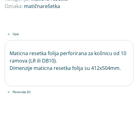
Oznaka:
matičnarešetka
Opis
Maticna resetka folija perforirana za košnicu od 10
ramova (LR ili DB10).
Dimenzije maticna resetka folija su 412x504mm.
Recenzije (0)