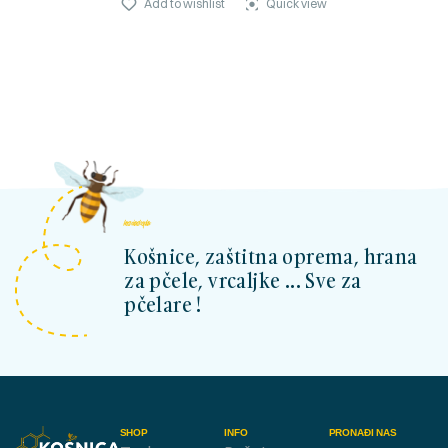
Add to wishlist
Quick view
kosnicashop.ba
Košnice, zaštitna oprema, hrana
za pčele, vrcaljke ... Sve za
pčelare !
SHOP
INFO
PRONAĐI NAS