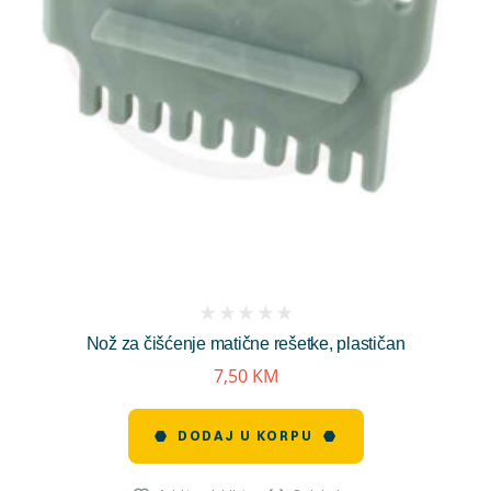
(
Nož za čišćenje matične rešetke, plastičan
reviews)
7,50
KM
DODAJ U KORPU