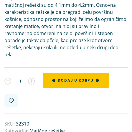
matičnoj rešetki su od 4,1mm do 4,2mm. Osnovna
karakteristika reštke je da pregradi celu površinu
košnice, odnosno prostor na koji želimo da ograničimo
kretanje matice, otvori na njoj su pravilno i
ravnomerno odmereni na celoj površini i stepen
obrade je takav da pčele, kad prelaze kroz otvore
rešetke, nekrzaju krila ili ne ozleđuju neki drugi deo
tela.
Kvantitet
DODAJ U KORPU
SKU:
32310
Kategorija:
Matične rešetke