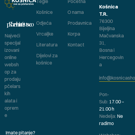
Tegle
Početna
Košnica
Košnice
O nama
T.R.
,
76300
Bavite se pčelarstvom ?
Odjeća
Prodavnica
Bijeljina
Vrcaljke
Korpa
Najveći
Mačvanska
specijal
31,
Literatura
Kontact
izovani
Bosna i
Dijelovi za
online
Hercegovin
košnice
websh
a
op za
info@kosnicasho
prodaju
pčelars
kih
Pon-
alata i
Sub:
17.00 –
oprem
21.00 h
e
Nedelja:
Ne
radimo
Imate pitanje?