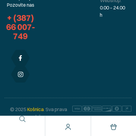
Webshop:
Pozovite nas
0.00 – 24.00
h
+ (387)
66 007-
749
© 2025
Košnica
. Sva prava
zadržana