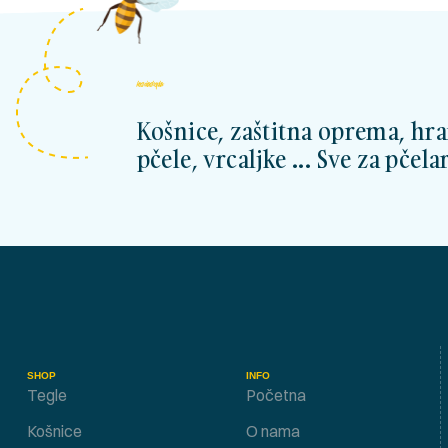
kosnicashop.ba
Košnice, zaštitna oprema, hra
pčele, vrcaljke ... Sve za pčelar
SHOP
INFO
Tegle
Početna
Košnice
O nama