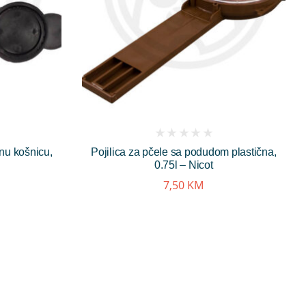
(
enu košnicu,
Pojilica za pčele sa podudom plastična,
reviews)
0.75l – Nicot
7,50
KM