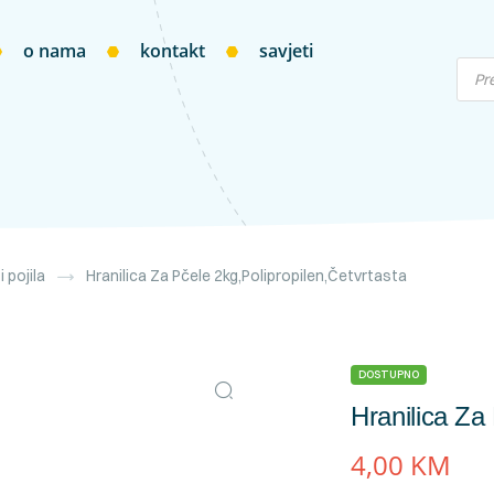
o nama
kontakt
savjeti
i pojila
Hranilica Za Pčele 2kg,polipropilen,četvrtasta
DOSTUPNO
Hranilica Za
4,00
KM