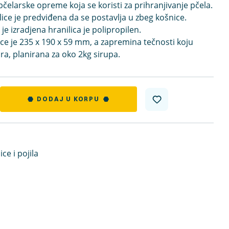
pčelarske opreme koja se koristi za prihranjivanje pčela.
ice je predviđena da se postavlja u zbeg košnice.
je izradjena hranilica je polipropilen.
ice je 235 x 190 x 59 mm, a zapremina tečnosti koju
ara, planirana za oko 2kg sirupa.
DODAJ U KORPU
ice i pojila