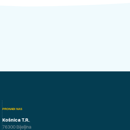
PRONAĐI NAS
Košnica T.R.
,
76300 Bijeljina