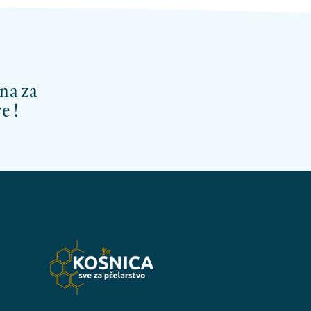
na za
e !