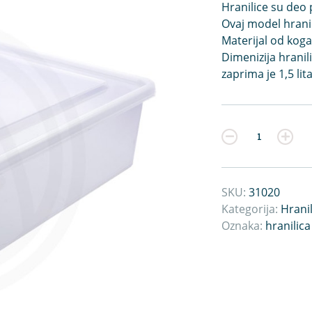
Hranilice su deo 
Ovaj model hranil
Materijal od koga 
Dimenizija hranil
zaprima je 1,5 lit
Kvantitet
SKU:
31020
Kategorija:
Hranil
Oznaka:
hranilica