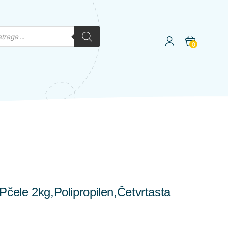
0
 Pčele 2kg,polipropilen,četvrtasta