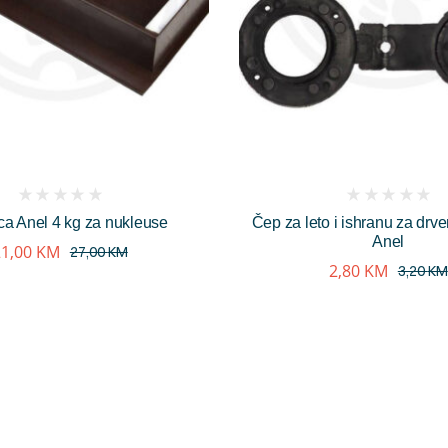
(
(
ica Anel 4 kg za nukleuse
Čep za leto i ishranu za drv
reviews)
reviews)
Anel
21,00
KM
27,00
KM
2,80
KM
3,20
KM