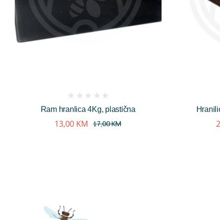
(
Ram hranlica 4Kg, plastična
Hranil
reviews)
13,00
KM
17,00
KM