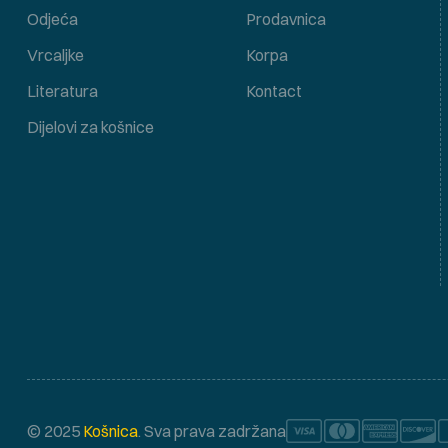
Odjeća
Prodavnica
Vrcaljke
Korpa
Literatura
Kontact
Dijelovi za košnice
© 2025
Košnica
. Sva prava zadržana