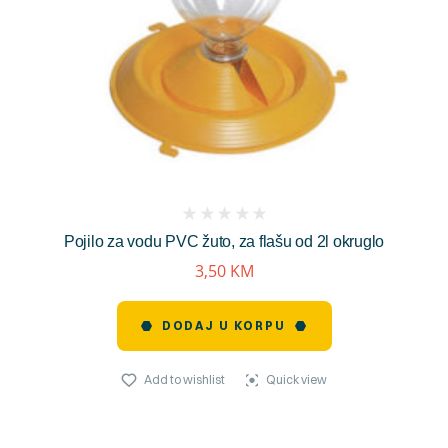
(
Pojilo za vodu PVC žuto, za flašu od 2l okruglo
reviews)
3,50
KM
DODAJ U KORPU
Add to wishlist
Quick view