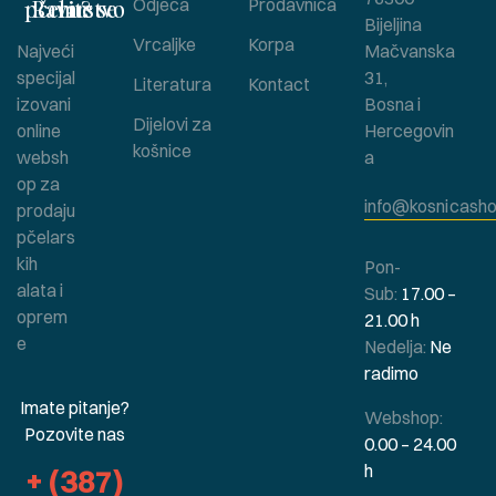
Bavite se pčelarstvom ?
Odjeća
Prodavnica
Bijeljina
Vrcaljke
Korpa
Najveći
Mačvanska
specijal
31,
Literatura
Kontact
izovani
Bosna i
Dijelovi za
online
Hercegovin
košnice
websh
a
op za
info@kosnicasho
prodaju
pčelars
kih
Pon-
alata i
Sub:
17.00 –
oprem
21.00 h
e
Nedelja:
Ne
radimo
Imate pitanje?
Webshop:
Pozovite nas
0.00 – 24.00
h
+ (387)