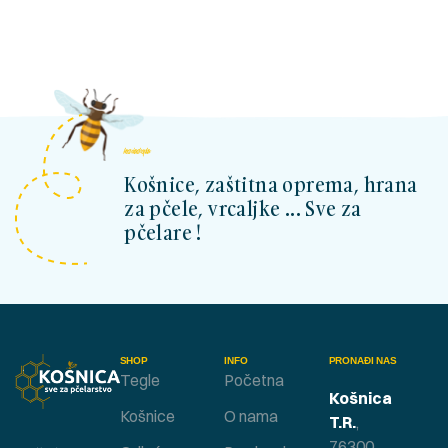
kosnicashop.ba
Košnice, zaštitna oprema, hrana
za pčele, vrcaljke ... Sve za
pčelare !
SHOP
INFO
PRONAĐI NAS
Tegle
Početna
Košnica
Košnice
O nama
T.R.
,
76300