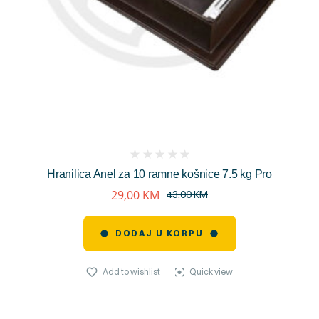
(
Hranilica Anel za 10 ramne košnice 7.5 kg Pro
reviews)
29,00
KM
43,00
KM
DODAJ U KORPU
Add to wishlist
Quick view