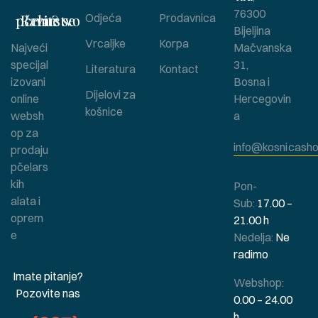
76300
Bavite se pčelarstvom ?
Odjeća
Prodavnica
Bijeljina
Vrcaljke
Korpa
Najveći
Mačvanska
specijal
31,
Literatura
Kontact
izovani
Bosna i
Dijelovi za
online
Hercegovin
košnice
websh
a
op za
info@kosnicasho
prodaju
pčelars
kih
Pon-
alata i
Sub:
17.00 –
oprem
21.00 h
e
Nedelja:
Ne
radimo
Imate pitanje?
Webshop:
Pozovite nas
0.00 – 24.00
h