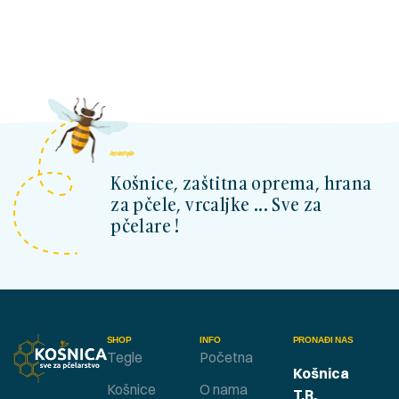
kosnicashop.ba
Košnice, zaštitna oprema, hrana
za pčele, vrcaljke ... Sve za
pčelare !
SHOP
INFO
PRONAĐI NAS
Tegle
Početna
Košnica
Košnice
O nama
T.R.
,