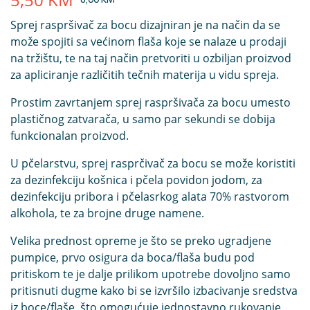
Sprej raspršivač za bocu dizajniran je na način da se
može spojiti sa većinom flaša koje se nalaze u prodaji
na tržištu, te na taj način pretvoriti u ozbiljan proizvod
za apliciranje različitih tečnih materija u vidu spreja.
Prostim zavrtanjem sprej raspršivača za bocu umesto
plastičnog zatvarača, u samo par sekundi se dobija
funkcionalan proizvod.
U pčelarstvu, sprej rasprčivač za bocu se može koristiti
za dezinfekciju košnica i pčela povidon jodom, za
dezinfekciju pribora i pčelasrkog alata 70% rastvorom
alkohola, te za brojne druge namene.
Velika prednost opreme je što se preko ugradjene
pumpice, prvo osigura da boca/flaša budu pod
pritiskom te je dalje prilikom upotrebe dovoljno samo
pritisnuti dugme kako bi se izvršilo izbacivanje sredstva
iz boce/flaše, što omogućuje jednostavno rukovanje