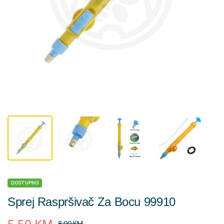
DOSTUPNO
Sprej Raspršivač Za Bocu 99910
5,50
KM
8,00
KM