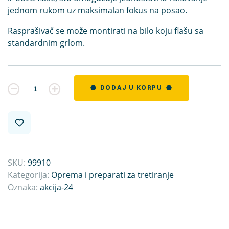
jednom rukom uz maksimalan fokus na posao.
Rasprašivač se može montirati na bilo koju flašu sa
standardnim grlom.
Kvantitet
DODAJ U KORPU
SKU:
99910
Kategorija:
Oprema i preparati za tretiranje
Oznaka:
akcija-24