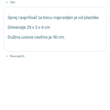
Opis
Sprej raspršivač za bocu napravljen je od plastike.
Dimenzije 29 x 3 x 4 cm
Dužina usisne cevčice je 30 cm.
Recenzije (0)