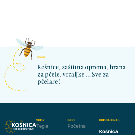
kosnicashop.ba
Košnice, zaštitna oprema, hrana
za pčele, vrcaljke ... Sve za
pčelare !
SHOP
INFO
PRONAĐI NAS
Tegle
Početna
Košnica