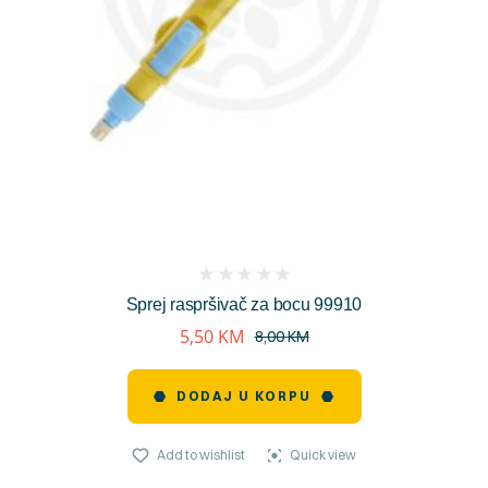
(
Sprej raspršivač za bocu 99910
reviews)
5,50
KM
8,00
KM
DODAJ U KORPU
Add to wishlist
Quick view