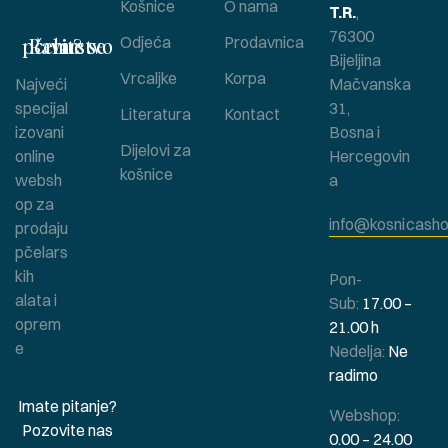
Košnice
O nama
T.R.
,
76300
Bavite se pčelarstvom ?
Odjeća
Prodavnica
Bijeljina
Vrcaljke
Korpa
Najveći
Mačvanska
specijal
31,
Literatura
Kontact
izovani
Bosna i
Dijelovi za
online
Hercegovin
košnice
websh
a
op za
info@kosnicasho
prodaju
pčelars
kih
Pon-
alata i
Sub:
17.00 –
oprem
21.00 h
e
Nedelja:
Ne
radimo
Imate pitanje?
Webshop:
Pozovite nas
0.00 – 24.00