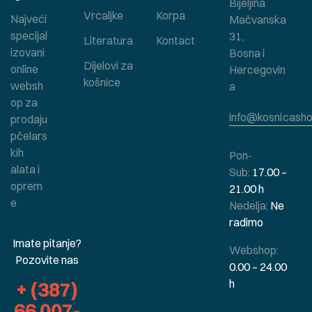
Bijeljina
Vrcaljke
Korpa
Najveći
Mačvanska
specijal
31,
Literatura
Kontact
izovani
Bosna i
Dijelovi za
online
Hercegovin
košnice
websh
a
op za
info@kosnicasho
prodaju
pčelars
kih
Pon-
alata i
Sub:
17.00 –
oprem
21.00 h
e
Nedelja:
Ne
radimo
Imate pitanje?
Webshop:
Pozovite nas
0.00 – 24.00
h
+ (387)
66 007-