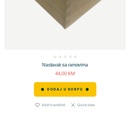
(
Nastavak sa ramovima
reviews)
44,00
KM
DODAJ U KORPU
Add to wishlist
Quick view