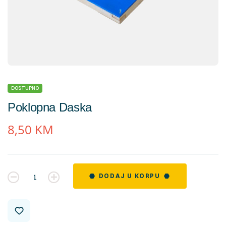
DOSTUPNO
Poklopna Daska
8,50
KM
Kvantitet
DODAJ U KORPU