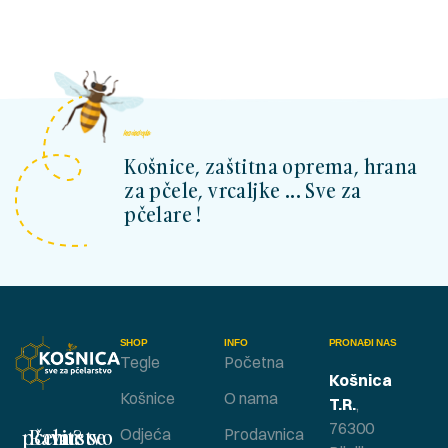
kosnicashop.ba
Košnice, zaštitna oprema, hrana
za pčele, vrcaljke ... Sve za
pčelare !
SHOP
INFO
PRONAĐI NAS
Tegle
Početna
Košnica
Košnice
O nama
T.R.
,
76300
Bavite se pčelarstvom ?
Odjeća
Prodavnica