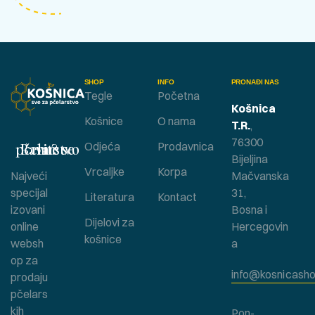
SHOP
INFO
PRONAĐI NAS
Tegle
Početna
Košnica
Košnice
O nama
T.R.
,
76300
Bavite se pčelarstvom ?
Odjeća
Prodavnica
Bijeljina
Vrcaljke
Korpa
Najveći
Mačvanska
specijal
31,
Literatura
Kontact
izovani
Bosna i
Dijelovi za
online
Hercegovin
košnice
websh
a
op za
info@kosnicasho
prodaju
pčelars
kih
Pon-