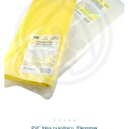
(
PVC folija za košnicu, 20kom/pak
reviews)