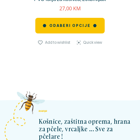
27,00
KM
ODABERI OPCIJE
Add to wishlist
Quick view
kosnicashop.ba
Košnice, zaštitna oprema, hrana
za pčele, vrcaljke ... Sve za
pčelare !