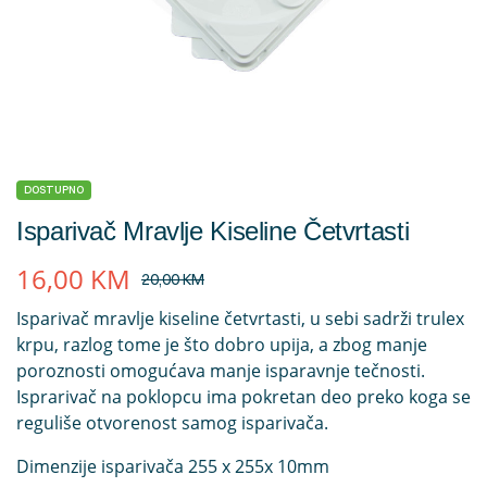
DOSTUPNO
Isparivač Mravlje Kiseline Četvrtasti
16,00
KM
20,00
KM
Isparivač mravlje kiseline četvrtasti, u sebi sadrži trulex
krpu, razlog tome je što dobro upija, a zbog manje
poroznosti omogućava manje isparavnje tečnosti.
Isprarivač na poklopcu ima pokretan deo preko koga se
reguliše otvorenost samog isparivača.
Dimenzije isparivača 255 x 255x 10mm