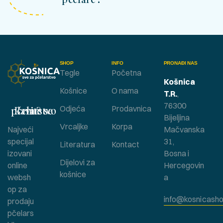
SHOP
INFO
PRONAĐI NAS
Tegle
Početna
Košnica
Košnice
O nama
T.R.
,
76300
Bavite se pčelarstvom ?
Odjeća
Prodavnica
Bijeljina
Vrcaljke
Korpa
Najveći
Mačvanska
specijal
31,
Literatura
Kontact
izovani
Bosna i
Dijelovi za
online
Hercegovin
košnice
websh
a
op za
info@kosnicasho
prodaju
pčelars