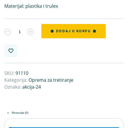
Materijal: plastika i trulex
Kvantitet
DODAJ U KORPU
SKU:
91110
Kategorija:
Oprema za tretiranje
Oznaka:
akcija-24
Recenzije (0)