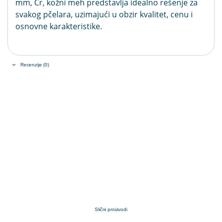
mm, Cr, kožni meh predstavlja idealno rešenje za
svakog pčelara, uzimajući u obzir kvalitet, cenu i
osnovne karakteristike.
Recenzije (0)
Slični proizvodi