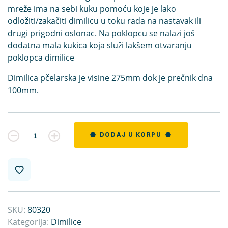
mreže ima na sebi kuku pomoću koje je lako
odložiti/zakačiti dimilicu u toku rada na nastavak ili
drugi prigodni oslonac. Na poklopcu se nalazi još
dodatna mala kukica koja služi lakšem otvaranju
poklopca dimilice
Dimilica pčelarska je visine 275mm dok je prečnik dna
100mm.
Kvantitet
DODAJ U KORPU
SKU:
80320
Kategorija:
Dimilice