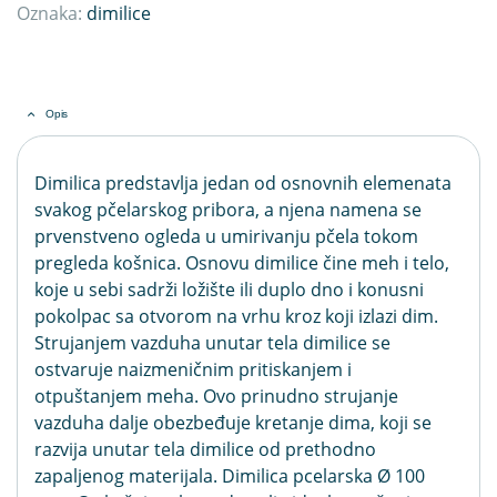
Oznaka:
dimilice
Opis
Dimilica predstavlja jedan od osnovnih elemenata
svakog pčelarskog pribora, a njena namena se
prvenstveno ogleda u umirivanju pčela tokom
pregleda košnica. Osnovu dimilice čine meh i telo,
koje u sebi sadrži ložište ili duplo dno i konusni
pokolpac sa otvorom na vrhu kroz koji izlazi dim.
Strujanjem vazduha unutar tela dimilice se
ostvaruje naizmeničnim pritiskanjem i
otpuštanjem meha. Ovo prinudno strujanje
vazduha dalje obezbeđuje kretanje dima, koji se
razvija unutar tela dimilice od prethodno
zapaljenog materijala. Dimilica pcelarska Ø 100