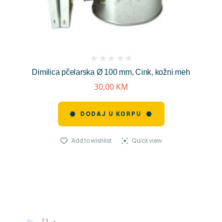
(
Dimilica pčelarska Ø 100 mm, Cink, kožni meh
reviews)
30,00
KM
DODAJ U KORPU
Add to wishlist
Quick view