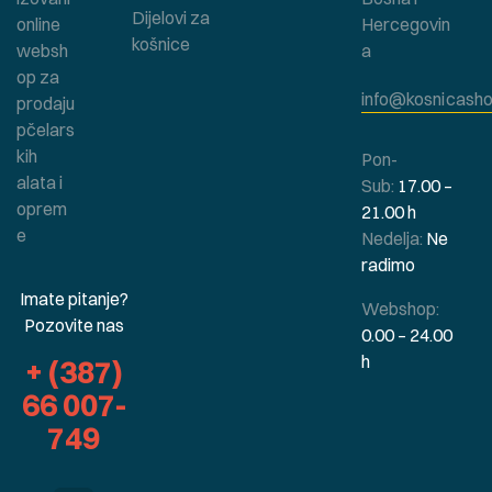
Dijelovi za
online
Hercegovin
košnice
websh
a
op za
info@kosnicasho
prodaju
pčelars
kih
Pon-
alata i
Sub:
17.00 –
oprem
21.00 h
e
Nedelja:
Ne
radimo
Imate pitanje?
Webshop:
Pozovite nas
0.00 – 24.00
h
+ (387)
66 007-
749