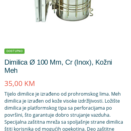
DOSTUPNO
Dimilica Ø 100 Mm, Cr (inox), Kožni
Meh
35,00
KM
Tijelo dimilice je izrađeno od prohromskog lima. Meh
dimilica je izrađen od kože visoke izdržljivosti. Ložište
dimilica je platformskog tipa sa perforacijama po
površini, što garantuje dobro strujanje vazduha.
Specijalna zaštitna mreža sa spoljašnje strane dimilica
štiti korisnika od mogućih opekotina. Deo zaštitne