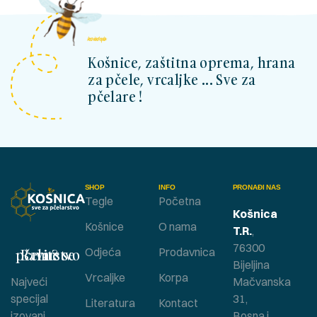
kosnicashop.ba
Košnice, zaštitna oprema, hrana
za pčele, vrcaljke ... Sve za
pčelare !
SHOP
INFO
PRONAĐI NAS
Tegle
Početna
Košnica
Košnice
O nama
T.R.
,
76300
Bavite se pčelarstvom ?
Odjeća
Prodavnica
Bijeljina
Vrcaljke
Korpa
Najveći
Mačvanska
specijal
31,
Literatura
Kontact
izovani
Bosna i