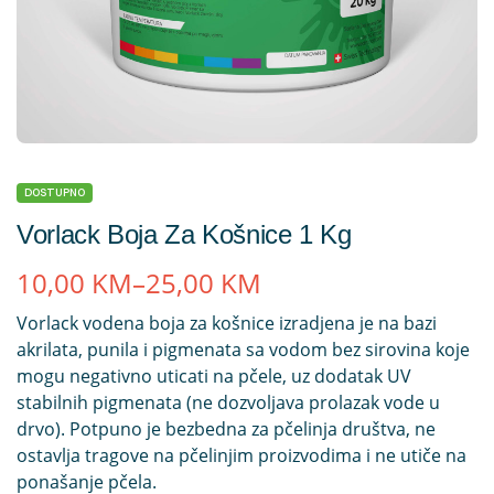
DOSTUPNO
Vorlack Boja Za Košnice 1 Kg
10,00
KM
–
25,00
KM
Vorlack vodena boja za košnice izradjena je na bazi
akrilata, punila i pigmenata sa vodom bez sirovina koje
mogu negativno uticati na pčele, uz dodatak UV
stabilnih pigmenata (ne dozvoljava prolazak vode u
drvo). Potpuno je bezbedna za pčelinja društva, ne
ostavlja tragove na pčelinjim proizvodima i ne utiče na
ponašanje pčela.