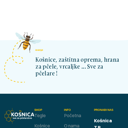
kosnicashop.ba
Košnice, zaštitna oprema, hrana
za pčele, vrcaljke ... Sve za
pčelare !
SHOP
INFO
PRONAĐI NAS
Tegle
Početna
Košnica
Košnice
O nama
T.R.
,