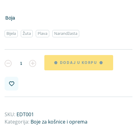
Boja
Bijela
Žuta
Plava
Narandžasta
Kvantitet
DODAJ U KORPU
SKU:
EDT001
Kategorija:
Boje za košnice i oprema