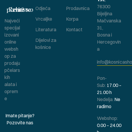
76300
Bavite se pčelarstvom ?
Odjeća
Prodavnica
Bijeljina
Vrcaljke
Korpa
Najveći
Mačvanska
specijal
31,
Literatura
Kontact
izovani
Bosna i
Dijelovi za
online
Hercegovin
košnice
websh
a
op za
info@kosnicasho
prodaju
pčelars
kih
Pon-
alata i
Sub:
17.00 –
oprem
21.00 h
e
Nedelja:
Ne
radimo
Imate pitanje?
Webshop:
Pozovite nas
0.00 – 24.00