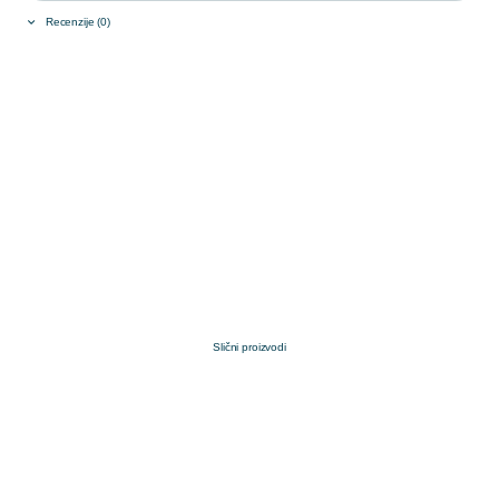
Recenzije (0)
Slični proizvodi