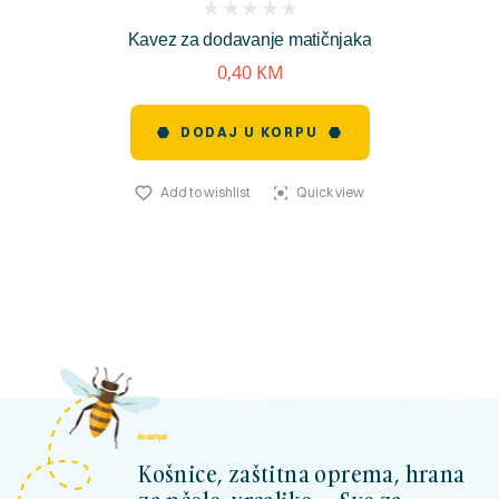
(
Kavez za dodavanje matičnjaka
reviews)
0,40
KM
DODAJ U KORPU
Add to wishlist
Quick view
kosnicashop.ba
Košnice, zaštitna oprema, hrana