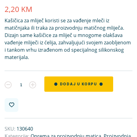
2,20
KM
Kašičica za mliječ koristi se za vađenje mleči iz
matičnjaka ili traka za proizvodnju matičnog mliječa.
Dizajn same kašičice za mliječ u mnogome olakšava
vađenje mliječi iz ćelija, zahvaljujući svojem zaobljenom
i tankom vrhu izrađenom od specijalnog silikonskog
materijala.
Kvantitet
DODAJ U KORPU
SKU:
130640
Kategorije:
Oprema za proizvodnju matica
,
Proizvodnja