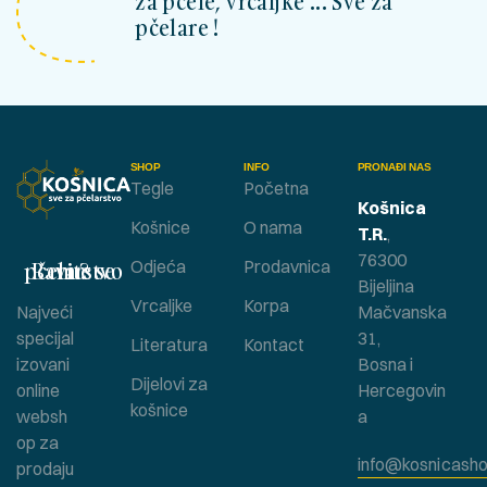
za pčele, vrcaljke ... Sve za
pčelare !
SHOP
INFO
PRONAĐI NAS
Tegle
Početna
Košnica
Košnice
O nama
T.R.
,
76300
Bavite se pčelarstvom ?
Odjeća
Prodavnica
Bijeljina
Vrcaljke
Korpa
Najveći
Mačvanska
specijal
31,
Literatura
Kontact
izovani
Bosna i
Dijelovi za
online
Hercegovin
košnice
websh
a
op za
info@kosnicasho
prodaju