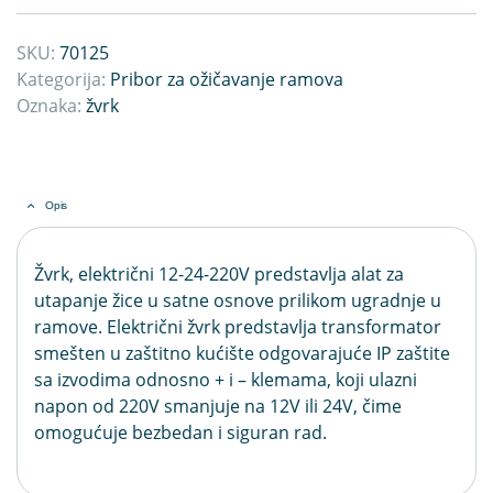
SKU:
70125
Kategorija:
Pribor za ožičavanje ramova
Oznaka:
žvrk
Opis
Žvrk, električni 12-24-220V predstavlja alat za
utapanje žice u satne osnove prilikom ugradnje u
ramove. Električni žvrk predstavlja transformator
smešten u zaštitno kućište odgovarajuće IP zaštite
sa izvodima odnosno + i – klemama, koji ulazni
napon od 220V smanjuje na 12V ili 24V, čime
omogućuje bezbedan i siguran rad.