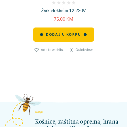
(
Žvrk električni 12-220V
reviews)
75,00
KM
DODAJ U KORPU
Add to wishlist
Quick view
kosnicashop.ba
Košnice, zaštitna oprema, hrana