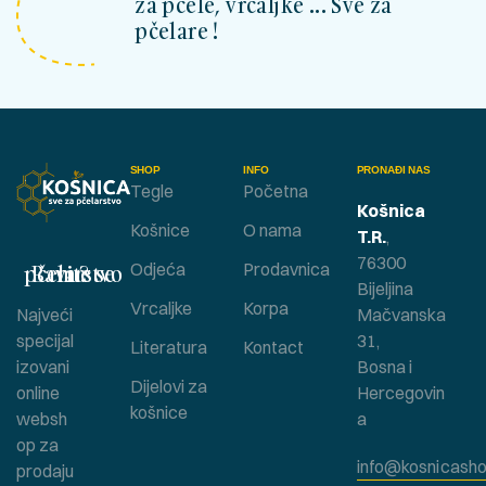
za pčele, vrcaljke ... Sve za
pčelare !
SHOP
INFO
PRONAĐI NAS
Tegle
Početna
Košnica
Košnice
O nama
T.R.
,
76300
Bavite se pčelarstvom ?
Odjeća
Prodavnica
Bijeljina
Vrcaljke
Korpa
Najveći
Mačvanska
specijal
31,
Literatura
Kontact
izovani
Bosna i
Dijelovi za
online
Hercegovin
košnice
websh
a
op za
info@kosnicasho
prodaju