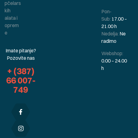
pčelars
kih
Pon-
alata i
Sub:
17.00 –
oprem
21.00 h
e
Nedelja:
Ne
radimo
Imate pitanje?
Webshop:
Pozovite nas
0.00 – 24.00
h
+ (387)
66 007-
749