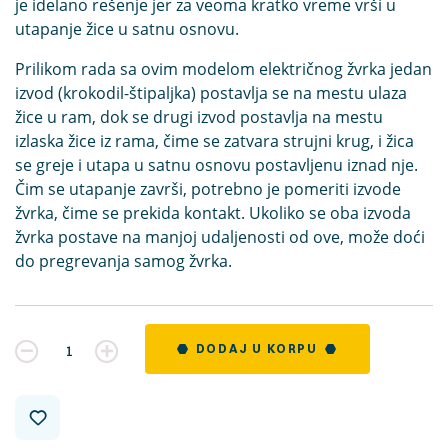
je idelano rešenje jer za veoma kratko vreme vrši u
utapanje žice u satnu osnovu.
Prilikom rada sa ovim modelom električnog žvrka jedan
izvod (krokodil-štipaljka) postavlja se na mestu ulaza
žice u ram, dok se drugi izvod postavlja na mestu
izlaska žice iz rama, čime se zatvara strujni krug, i žica
se greje i utapa u satnu osnovu postavljenu iznad nje.
Čim se utapanje završi, potrebno je pomeriti izvode
žvrka, čime se prekida kontakt. Ukoliko se oba izvoda
žvrka postave na manjoj udaljenosti od
ove
, može doći
do pregrevanja samog žvrka.
Kvantitet
DODAJ U KORPU