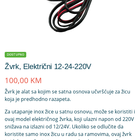
DOSTUPNO
Žvrk, Električni 12-24-220V
100,00
KM
Žvrk je alat sa kojim se satna osnova učvršćuje za žicu
koja je predhodno razapeta.
Za utapanje inox žice u satnu osnovu, može se koristiti i
ovaj model električnog žvrka, koji ulazni napon od 220V
snižava na izlazni od 12/24V. Ukoliko se odlučite da
koristite samo inox žicu u radu sa ramovima, ovaj žvrk