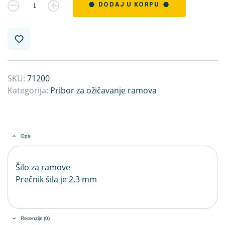
Kvantitet
DODAJ U KORPU
SKU:
71200
Kategorija:
Pribor za ožičavanje ramova
Opis
Šilo za ramove
Prečnik šila je 2,3 mm
Recenzije (0)