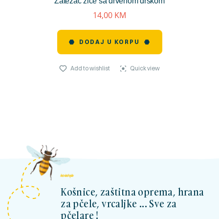
Zatezač žice sa drvenom drškom
reviews)
14,00
KM
DODAJ U KORPU
Add to wishlist
Quick view
kosnicashop.ba
Košnice, zaštitna oprema, hrana
za pčele, vrcaljke ... Sve za
pčelare !