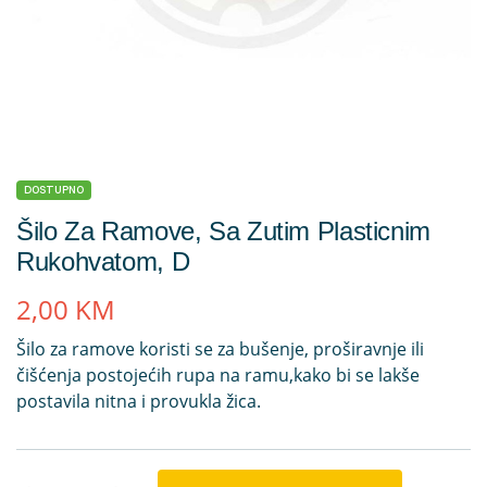
DOSTUPNO
Šilo Za Ramove, Sa Zutim Plasticnim
Rukohvatom, D
2,00
KM
Šilo za ramove koristi se za bušenje, proširavnje ili
čišćenja postojećih rupa na ramu,kako bi se lakše
postavila nitna i provukla žica.