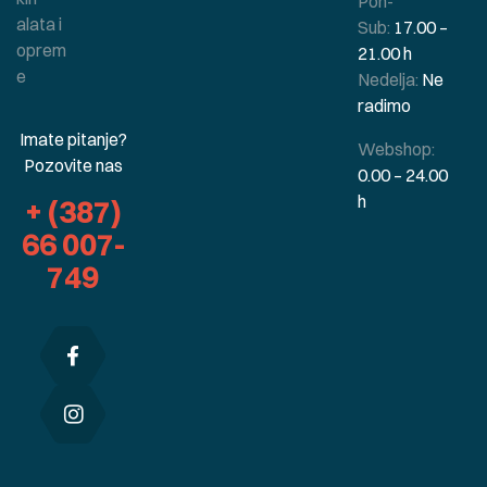
Pon-
alata i
Sub:
17.00 –
oprem
21.00 h
e
Nedelja:
Ne
radimo
Imate pitanje?
Webshop:
Pozovite nas
0.00 – 24.00
h
+ (387)
66 007-
749