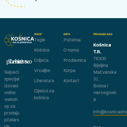
SHOP
INFO
PRONAĐI NAS
Tegle
Početna
Košnica
Košnice
O nama
T.R.
,
76300
Bavite se pčelarstvom ?
Odjeća
Prodavnica
Bijeljina
Vrcaljke
Korpa
Najveći
Mačvanska
specijal
31,
Literatura
Kontact
izovani
Bosna i
Dijelovi za
online
Hercegovin
košnice
websh
a
op za
info@kosnicasho
prodaju
pčelars
kih