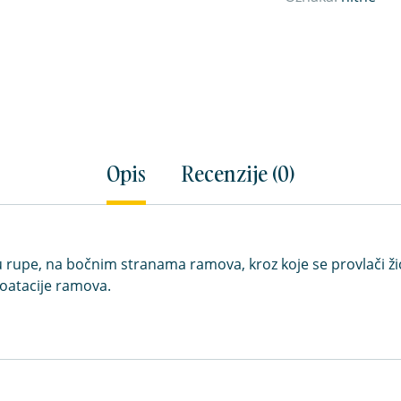
Opis
Recenzije (0)
rupe, na bočnim stranama ramova, kroz koje se provlači žica
ploatacije ramova.