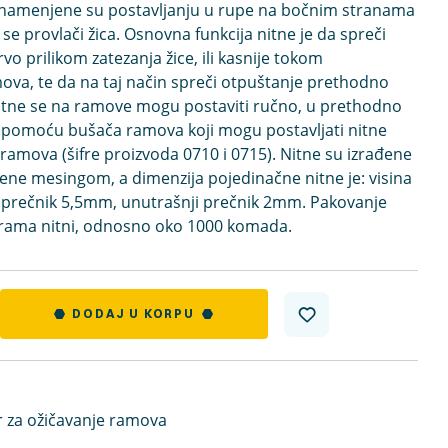
 namenjene su postavljanju u rupe na bočnim stranama
se provlači žica. Osnovna funkcija nitne je da spreči
vo prilikom zatezanja žice, ili kasnije tokom
ova, te da na taj način spreči otpuštanje prethodno
Nitne se na ramove mogu postaviti ručno, u prethodno
li pomoću bušača ramova koji mogu postavljati nitne
ramova (šifre proizvoda 0710 i 0715). Nitne su izrađene
ene mesingom, a dimenzija pojedinačne nitne je: visina
 prečnik 5,5mm, unutrašnji prečnik 2mm. Pakovanje
 grama nitni, odnosno oko 1000 komada.
DODAJ U KORPU
r za ožičavanje ramova