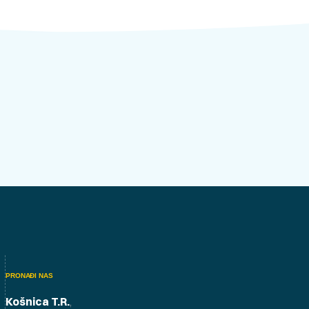
PRONAĐI NAS
Košnica T.R.
,