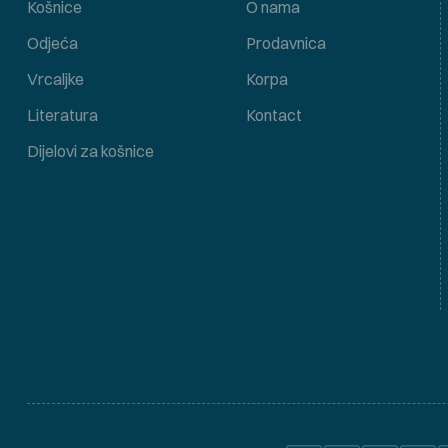
Košnice
O nama
Odjeća
Prodavnica
Vrcaljke
Korpa
Literatura
Kontact
Dijelovi za košnice