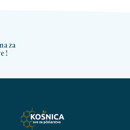
na za
e !