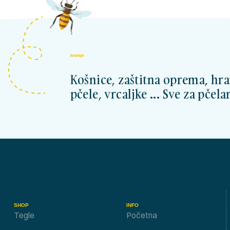
kosnicashop.ba
Košnice, zaštitna oprema, hra
pčele, vrcaljke ... Sve za pčelar
SHOP
INFO
Tegle
Početna