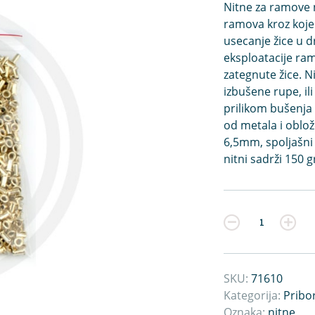
Nitne za ramove
ramova kroz koje 
usecanje žice u dr
eksploatacije ram
zategnute žice. 
izbušene rupe, i
prilikom bušenja 
od metala i oblož
6,5mm, spoljašni
nitni sadrži 150
Kvantitet
SKU:
71610
Kategorija:
Pribo
Oznaka:
nitne