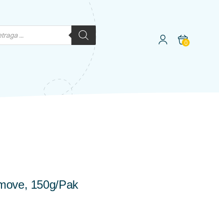
0
move, 150g/pak