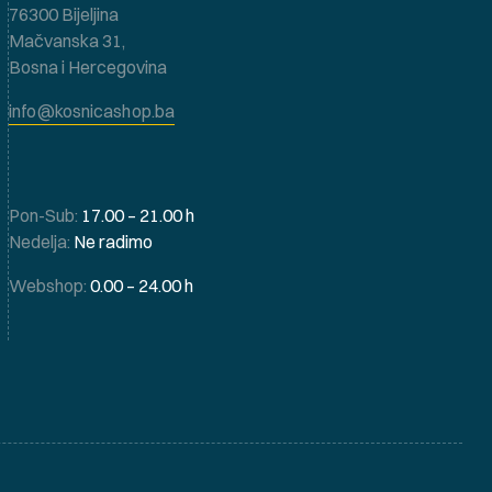
76300 Bijeljina
Mačvanska 31,
Bosna i Hercegovina
info@kosnicashop.ba
Pon-Sub:
17.00 – 21.00 h
Nedelja:
Ne radimo
Webshop:
0.00 – 24.00 h