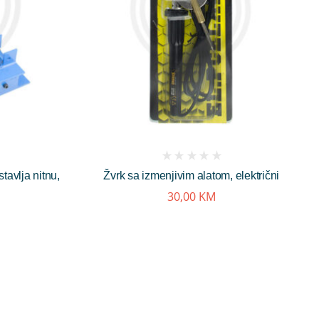
(
tavlja nitnu,
Žvrk sa izmenjivim alatom, električni
reviews)
30,00
KM