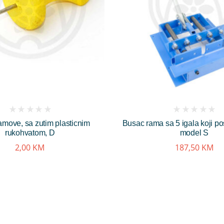
(
(
ramove, sa zutim plasticnim
Busac rama sa 5 igala koji pos
reviews)
reviews)
rukohvatom, D
model S
2,00
KM
187,50
KM