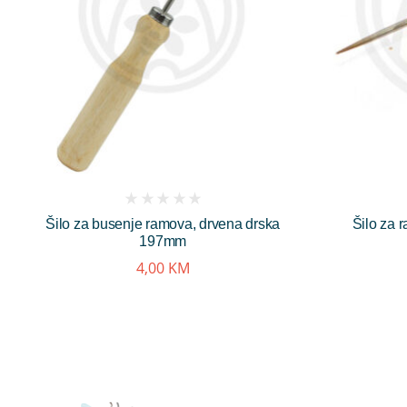
(
Šilo za busenje ramova, drvena drska
Šilo za 
reviews)
197mm
4,00
KM