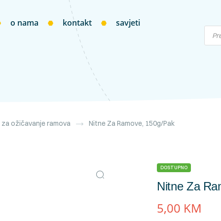
o nama
kontakt
savjeti
r za ožičavanje ramova
Nitne Za Ramove, 150g/pak
DOSTUPNO
Nitne Za Ra
5,00
KM