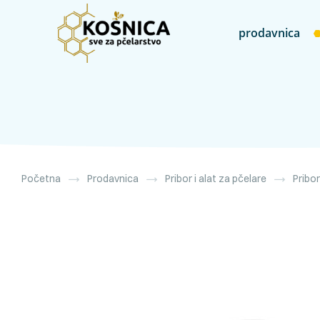
prodavnica
Početna
Prodavnica
Pribor i alat za pčelare
Pribo