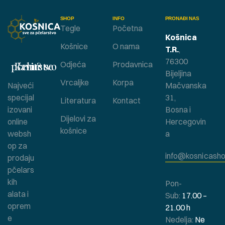
SHOP
INFO
PRONAĐI NAS
Tegle
Početna
Košnica
Košnice
O nama
T.R.
,
76300
Bavite se pčelarstvom ?
Odjeća
Prodavnica
Bijeljina
Vrcaljke
Korpa
Najveći
Mačvanska
specijal
31,
Literatura
Kontact
izovani
Bosna i
Dijelovi za
online
Hercegovin
košnice
websh
a
op za
info@kosnicasho
prodaju
pčelars
kih
Pon-
alata i
Sub:
17.00 –
oprem
21.00 h
e
Nedelja:
Ne