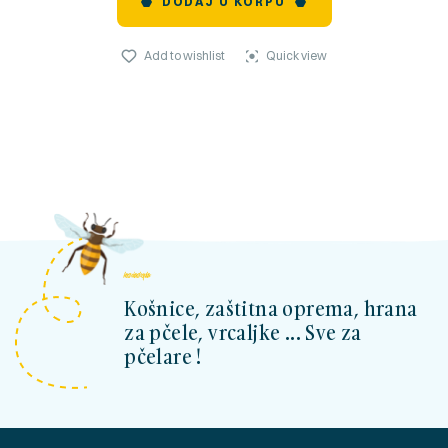
DODAJ U KORPU
Add to wishlist
Quick view
kosnicashop.ba
Košnice, zaštitna oprema, hrana
za pčele, vrcaljke ... Sve za
pčelare !