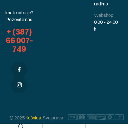
radimo
Imate pitanje?
Webshop:
Pozovite nas
0.00 – 24.00
h
+ (387)
66 007-
749
© 2025
Košnica
. Sva prava
zadržana