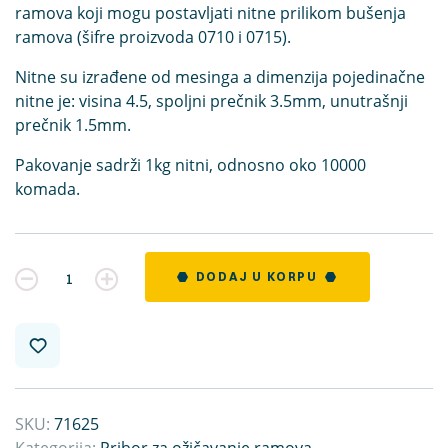
ramova koji mogu postavljati nitne prilikom bušenja
ramova (šifre proizvoda 0710 i 0715).
Nitne su izrađene od mesinga a dimenzija pojedinačne
nitne je: visina 4.5, spoljni prečnik 3.5mm, unutrašnji
prečnik 1.5mm.
Pakovanje sadrži 1kg nitni, odnosno oko 10000
komada.
Kvantitet
DODAJ U KORPU
SKU:
71625
Kategorija:
Pribor za ožičavanje ramova