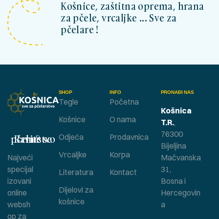
Košnice, zaštitna oprema, hrana
za pčele, vrcaljke ... Sve za
pčelare !
SHOP
INFO
PRONAĐI NAS
Tegle
Početna
Košnica
Košnice
O nama
T.R.
,
76300
Bavite se pčelarstvom ?
Odjeća
Prodavnica
Bijeljina
Vrcaljke
Korpa
Najveći
Mačvanska
specijal
31,
Literatura
Kontact
izovani
Bosna i
Dijelovi za
online
Hercegovin
košnice
websh
a
op za