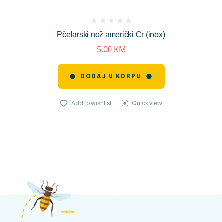
(
Pčelarski nož američki Cr (inox)
reviews)
5,00
KM
DODAJ U KORPU
Add to wishlist
Quick view
kosnicashop.ba