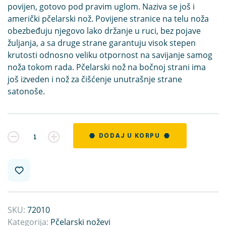
povijen, gotovo pod pravim uglom. Naziva se još i
američki pčelarski nož. Povijene stranice na telu noža
obezbeđuju njegovo lako držanje u ruci, bez pojave
žuljanja, a sa druge strane garantuju visok stepen
krutosti odnosno veliku otpornost na savijanje samog
noža tokom rada. Pčelarski nož na bočnoj strani ima
još izveden i nož za čišćenje unutrašnje strane
satonoše.
Kvantitet
DODAJ U KORPU
SKU:
72010
Kategorija:
Pčelarski noževi