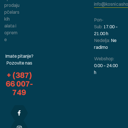
info@kosnicasho
prodaju
pčelars
kih
Pon-
alata i
Sub:
17.00 –
oprem
21.00 h
e
Nedelja:
Ne
radimo
Imate pitanje?
Webshop:
Pozovite nas
0.00 – 24.00
h
+ (387)
66 007-
749