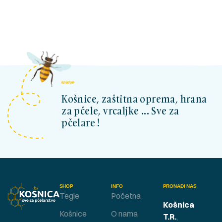
kosnicashop.ba
Košnice, zaštitna oprema, hrana
za pčele, vrcaljke ... Sve za
pčelare !
SHOP
INFO
PRONAĐI NAS
Tegle
Početna
Košnica
Košnice
O nama
T.R.
,