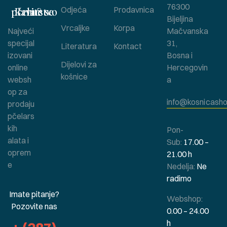
76300
Bavite se pčelarstvom ?
Odjeća
Prodavnica
Bijeljina
Vrcaljke
Korpa
Najveći
Mačvanska
specijal
31,
Literatura
Kontact
izovani
Bosna i
Dijelovi za
online
Hercegovin
košnice
websh
a
op za
info@kosnicasho
prodaju
pčelars
kih
Pon-
alata i
Sub:
17.00 –
oprem
21.00 h
e
Nedelja:
Ne
radimo
Imate pitanje?
Webshop:
Pozovite nas
0.00 – 24.00
h