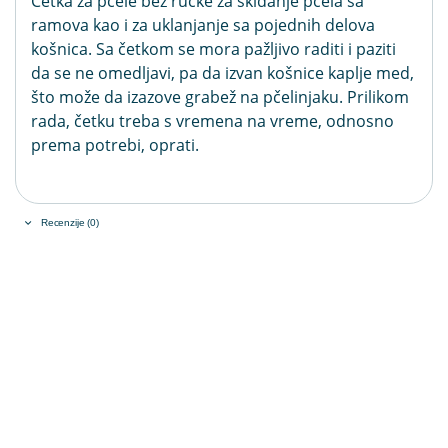
Četka za pčele bez ručke za skidanje pčela sa
ramova kao i za uklanjanje sa pojednih delova
košnica. Sa četkom se mora pažljivo raditi i paziti
da se ne omedljavi, pa da izvan košnice kaplje med,
što može da izazove grabež na pčelinjaku. Prilikom
rada, četku treba s vremena na vreme, odnosno
prema potrebi, oprati.
Recenzije (0)