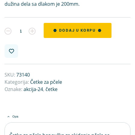
dužina dela sa dlakom je 200mm.
Kvantitet
DODAJ U KORPU
SKU:
73140
Kategorija:
Četke za pčele
Oznake:
akcija-24
,
četke
Opis