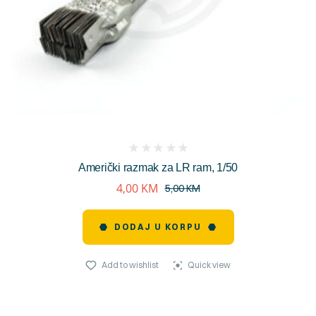
(
Američki razmak za LR ram, 1/50
reviews)
4,00
KM
5,00
KM
DODAJ U KORPU
Add to wishlist
Quick view