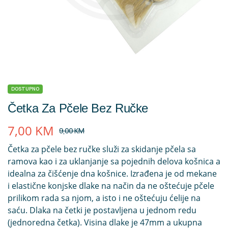
DOSTUPNO
Četka Za Pčele Bez Ručke
7,00
KM
9,00
KM
Četka za pčele bez ručke služi za skidanje pčela sa
ramova kao i za uklanjanje sa pojednih delova košnica a
idealna za čišćenje dna košnice. Izrađena je od mekane
i elastične konjske dlake na način da ne oštećuje pčele
prilikom rada sa njom, a isto i ne oštećuju ćelije na
saću. Dlaka na četki je postavljena u jednom redu
(jednoredna četka). Visina dlake je 47mm a ukupna