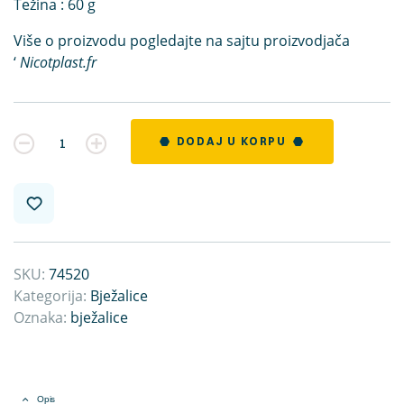
Težina : 6
0
g
Više o proizvodu pogledajte na sajtu proizvodjača
‘
Nicotplast.fr
Kvantitet
DODAJ U KORPU
SKU:
74520
Kategorija:
Bježalice
Oznaka:
bježalice
Opis