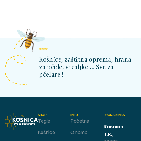
kosnicashop.ba
Košnice, zaštitna oprema, hrana
za pčele, vrcaljke ... Sve za
pčelare !
SHOP
INFO
PRONAĐI NAS
Tegle
Početna
Košnica
Košnice
O nama
T.R.
,