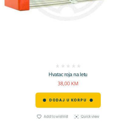
(
Hvatac roja na letu
reviews)
38,00
KM
DODAJ U KORPU
Add to wishlist
Quick view