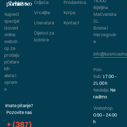
76300
Bavite se pčelarstvom ?
Odjeća
Prodavnica
Bijeljina
Vrcaljke
Korpa
Najveći
Mačvanska
specijal
31,
Literatura
Kontact
izovani
Bosna i
Dijelovi za
online
Hercegovin
košnice
websh
a
op za
info@kosnicasho
prodaju
pčelars
kih
Pon-
alata i
Sub:
17.00 –
oprem
21.00 h
e
Nedelja:
Ne
radimo
Imate pitanje?
Webshop:
Pozovite nas
0.00 – 24.00
h
+ (387)