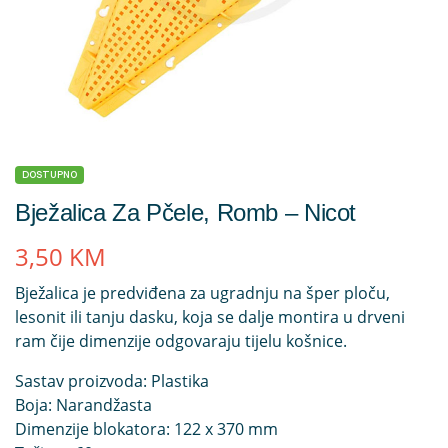
DOSTUPNO
Bježalica Za Pčele, Romb – Nicot
3,50
KM
Bježalica je predviđena za ugradnju na šper ploču,
lesonit ili tanju dasku, koja se dalje montira u drveni
ram čije dimenzije odgovaraju tijelu košnice.
Sastav proizvoda: Plastika
Boja: Narandžasta
Dimenzije blokatora: 12
2
x 3
7
0 mm