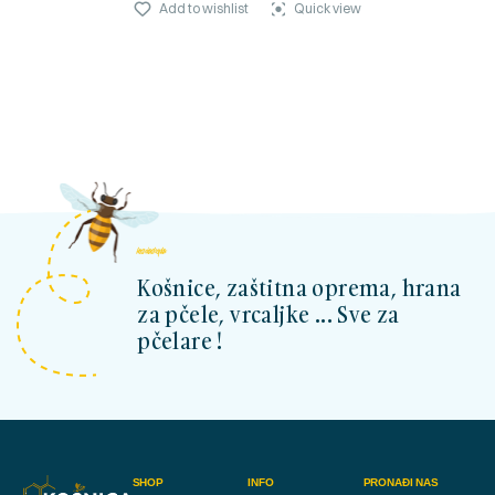
Add to wishlist
Quick view
kosnicashop.ba
Košnice, zaštitna oprema, hrana
za pčele, vrcaljke ... Sve za
pčelare !
SHOP
INFO
PRONAĐI NAS