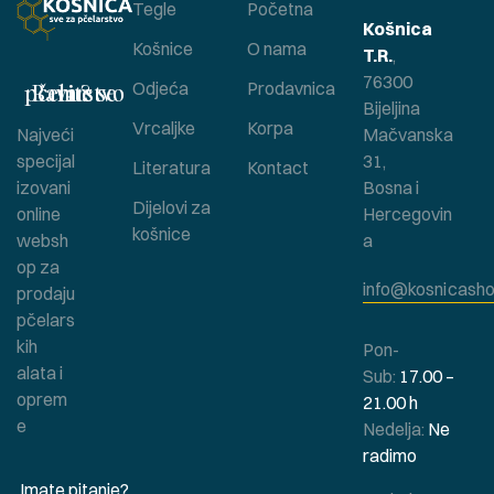
Tegle
Početna
Košnica
Košnice
O nama
T.R.
,
76300
Bavite se pčelarstvom ?
Odjeća
Prodavnica
Bijeljina
Vrcaljke
Korpa
Najveći
Mačvanska
specijal
31,
Literatura
Kontact
izovani
Bosna i
Dijelovi za
online
Hercegovin
košnice
websh
a
op za
info@kosnicasho
prodaju
pčelars
kih
Pon-
alata i
Sub:
17.00 –
oprem
21.00 h
e
Nedelja:
Ne
radimo
Imate pitanje?