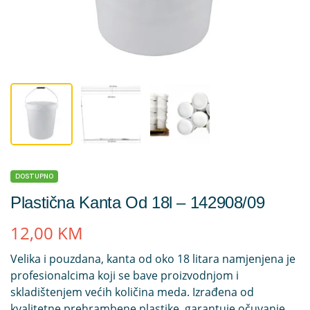
DOSTUPNO
Plastična Kanta Od 18l – 142908/09
12,00
KM
Velika i pouzdana,
kanta od oko 18 litara
namjenjena je
profesionalcima koji se bave proizvodnjom i
skladištenjem većih količina meda. Izrađena od
kvalitetne prehrambene plastike, garantuje očuvanje