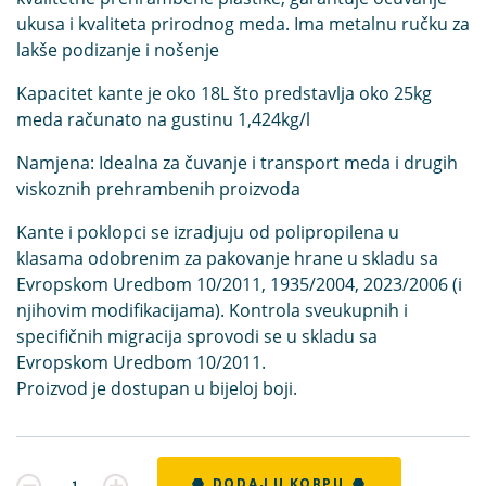
ukusa i kvaliteta prirodnog meda. Ima
metalnu ručku
za
lakše podizanje i nošenje
Kapacitet kante je oko 18L što predstavlja oko 25kg
meda računato na gustinu 1,424kg/l
Namjena:
Idealna za čuvanje i transport meda i drugih
viskoznih prehrambenih proizvoda
Kante i poklopci se izradjuju od polipropilena u
klasama odobrenim za pakovanje hrane u skladu sa
Evropskom Uredbom 10/2011, 1935/2004, 2023/2006 (i
njihovim modifikacijama). Kontrola sveukupnih i
specifičnih migracija sprovodi se u skladu sa
Evropskom Uredbom 10/2011.
Proizvod je dostupan u bijeloj boji.
Kvantitet
DODAJ U KORPU