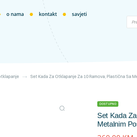
o nama
kontakt
savjeti
otklapanje
Set Kada Za Otklapanje Za 10 Ramova, Plastična Sa M
DOSTUPNO
Set Kada Za
Metalnim Po