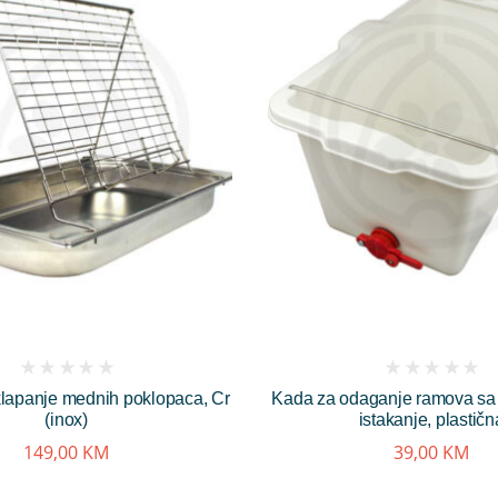
(
(
klapanje mednih poklopaca, Cr
Kada za odaganje ramova sa
reviews)
reviews)
(inox)
istakanje, plastičn
149,00
KM
39,00
KM