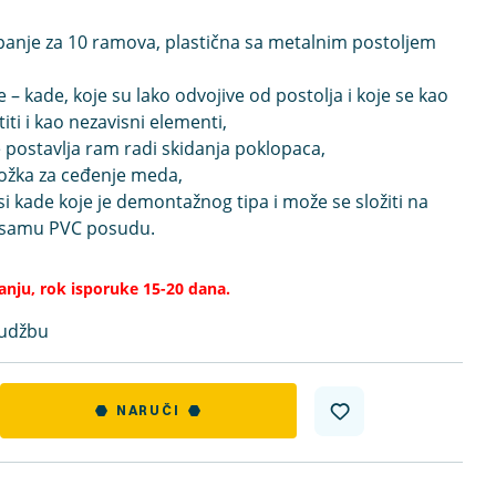
apanje za 10 ramova, plastična sa metalnim postoljem
– kade, koje su lako odvojive od postolja i koje se kao
iti i kao nezavisni elementi,
se postavlja ram radi skidanja poklopaca,
ložka za ceđenje meda,
osi kade koje je demontažnog tipa i može se složiti na
u samu PVC posudu.
tanju, rok isporuke 15-20 dana.
rudžbu
NARUČI