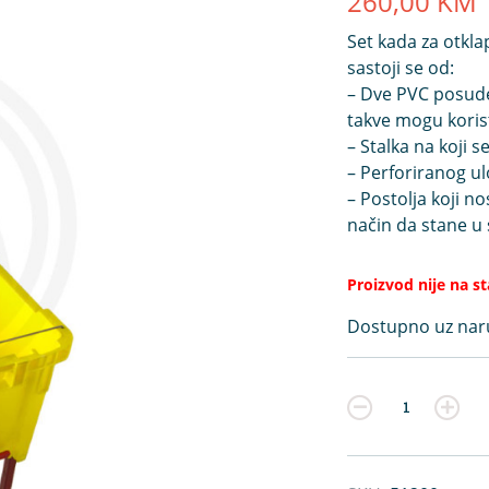
260,00
KM
Set kada za otkl
sastoji se od:
– Dve PVC posude 
takve mogu korist
– Stalka na koji 
– Perforiranog u
– Postolja koji n
način da stane 
Proizvod nije na s
Dostupno uz na
Kvantitet