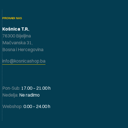
PRONAĐI NAS
Košnica T.R.
,
76300 Bijeljina
Mačvanska 31,
Bosna i Hercegovina
info@kosnicashop.ba
Pon-Sub:
17.00 – 21.00 h
Nedelja:
Ne radimo
Webshop:
0.00 – 24.00 h