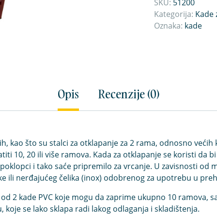
SKU:
51200
Kategorija:
Kade 
Oznaka:
kade
Opis
Recenzije (0)
ih, kao što su stalci za otklapanje za 2 rama, odnosno većih 
titi 10, 20 ili više ramova. Kada za otklapanje se koristi da 
poklopci i tako saće pripremilo za vrcanje. U zavisnosti od mo
ike ili nerđajućeg čelika (inox) odobrenog za upotrebu u pre
se od 2 kade PVC koje mogu da zaprime ukupno 10 ramova, sa
koje se lako sklapa radi lakog odlaganja i skladištenja.