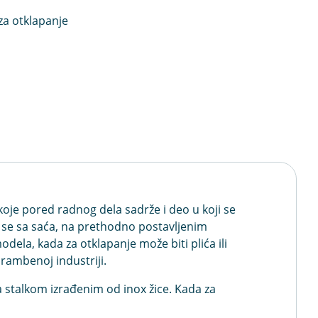
za otklapanje
koje pored radnog dela sadrže i deo u koji se
bi se sa saća, na prethodno postavljenim
dela, kada za otklapanje može biti plića ili
hrambenoj industriji.
 stalkom izrađenim od inox žice. Kada za