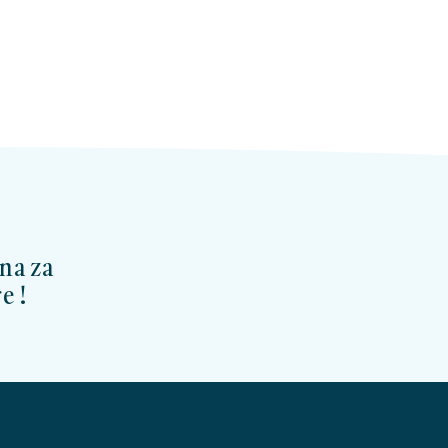
na za
e !