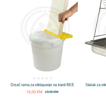
(
Drzač rama za otklapanje na kanti BEE
Stalak za ot
reviews)
16,00
KM
19,00
KM