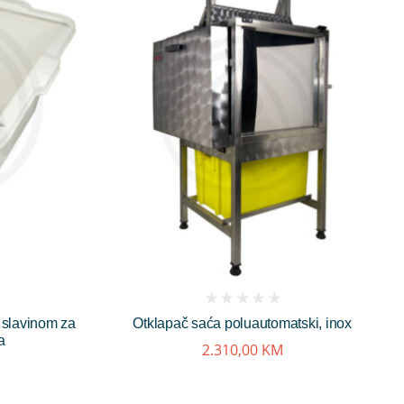
(
 slavinom za
Otklapač saća poluautomatski, inox
reviews)
a
2.310,00
KM