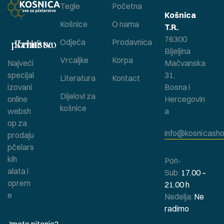
Tegle
Početna
Košnica
Košnice
O nama
T.R.
,
76300
Bavite se pčelarstvom ?
Odjeća
Prodavnica
Bijeljina
Vrcaljke
Korpa
Najveći
Mačvanska
specijal
31,
Literatura
Kontact
izovani
Bosna i
Dijelovi za
online
Hercegovin
košnice
websh
a
op za
info@kosnicasho
prodaju
pčelars
kih
Pon-
alata i
Sub:
17.00 –
oprem
21.00 h
e
Nedelja:
Ne
radimo
Imate pitanje?