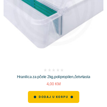
(
Hranilica za pčele 2kg,polipropilen,četvrtasta
reviews)
4,00
KM
DODAJ U KORPU