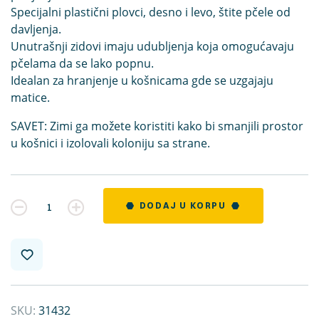
Specijalni plastični plovci, desno i levo, štite pčele od
davljenja.
Unutrašnji zidovi imaju udubljenja koja omogućavaju
pčelama da se lako popnu.
Idealan za hranjenje u košnicama gde se uzgajaju
matice.
SAVET: Zimi ga možete koristiti kako bi smanjili prostor
u košnici i izolovali koloniju sa strane.
Kvantitet
DODAJ U KORPU
SKU:
31432