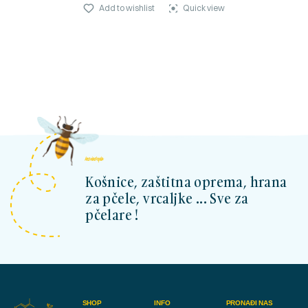
Add to wishlist
Quick view
kosnicashop.ba
Košnice, zaštitna oprema, hrana
za pčele, vrcaljke ... Sve za
pčelare !
SHOP
INFO
PRONAĐI NAS