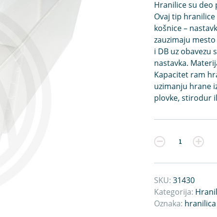
Hranilice su deo 
Ovaj tip hranilic
košnice – nastavka
zauzimaju mesto d
i DB uz obavezu 
nastavka. Materij
Kapacitet ram hran
uzimanju hrane iz
plovke, stirodur il
Kvantitet
SKU:
31430
Kategorija:
Hranil
Oznaka:
hranilica