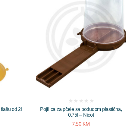
(
flašu od 2l
Pojilica za pčele sa podudom plastična,
reviews)
0.75l – Nicot
7,50
KM