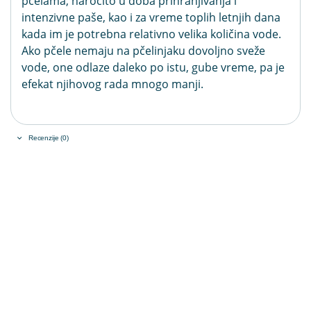
pčelama, naročito u doba prihranjivanja i
intenzivne paše, kao i za vreme toplih letnjih dana
kada im je potrebna relativno velika količina vode.
Ako pčele nemaju na pčelinjaku dovoljno sveže
vode, one odlaze daleko po istu, gube vreme, pa je
efekat njihovog rada mnogo manji.
Recenzije (0)