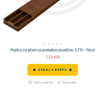
(
Pojilica za pčele sa podudom plastična, 0.75l – Nicot
reviews)
7,50
KM
DODAJ U KORPU
Add to wishlist
Quick view