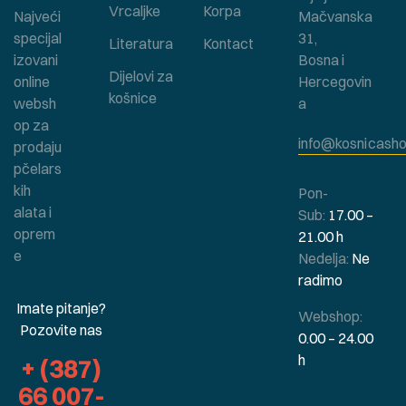
Vrcaljke
Korpa
Najveći
Mačvanska
specijal
31,
Literatura
Kontact
izovani
Bosna i
Dijelovi za
online
Hercegovin
košnice
websh
a
op za
info@kosnicasho
prodaju
pčelars
kih
Pon-
alata i
Sub:
17.00 –
oprem
21.00 h
e
Nedelja:
Ne
radimo
Imate pitanje?
Webshop:
Pozovite nas
0.00 – 24.00
h
+ (387)
66 007-