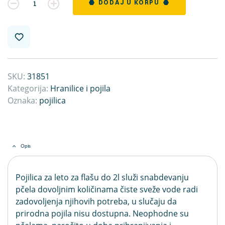
Kvantitet
DODAJ U KORPU
SKU:
31851
Kategorija:
Hranilice i pojila
Oznaka:
pojilica
Opis
Pojilica za leto za flašu do 2l služi snabdevanju
pčela dovoljnim količinama čiste sveže vode radi
zadovoljenja njihovih potreba, u slučaju da
prirodna pojila nisu dostupna. Neophodne su