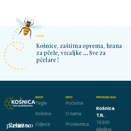
kosnicashop.ba
Košnice, zaštitna oprema, hrana
za pčele, vrcaljke ... Sve za
pčelare !
SHOP
INFO
PRONAĐI NAS
Tegle
Početna
Košnica
Košnice
O nama
T.R.
,
76300
Bavite se pčelarstvom ?
Odjeća
Prodavnica
Bijeljina