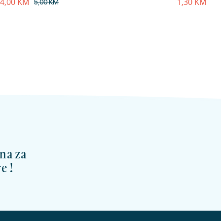
4,00
KM
1,30
KM
5,00
KM
na za
e !