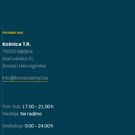
PRONAĐI NAS
Košnica T.R.
,
76300 Bijeljina
Mačvanska 31,
Bosna i Hercegovina
info@kosnicashop.ba
Pon-Sub:
17.00 – 21.00 h
Nedelja:
Ne radimo
Webshop:
0.00 – 24.00 h