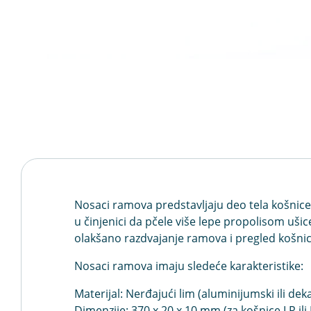
Nosaci ramova predstavljaju deo tela košnice
u činjenici da pčele više lepe propolisom uš
olakšano razdvajanje ramova i pregled košnic
Nosaci ramova imaju sledeće karakteristike:
Materijal: Nerđajući lim (aluminijumski ili dek
Dimenzije: 370 x 20 x 10 mm (za košnice LR ili