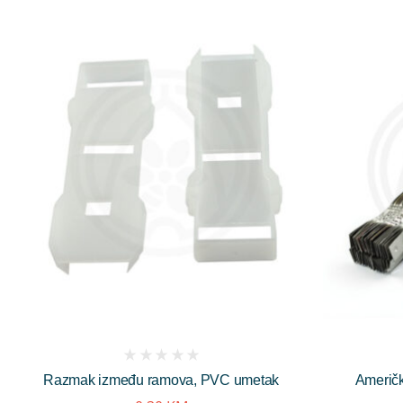
(
Razmak između ramova, PVC umetak
Američk
reviews)