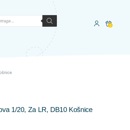
0
ošnice
va 1/20, Za LR, DB10 Košnice