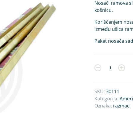
Nosači ramova sl
košnicu.
Korišćenjem nosa
između ušica ram
Paket nosača sad
Kvantitet
SKU:
30111
Kategorija:
Ameri
Oznaka:
razmaci