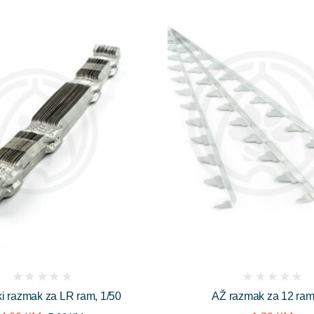
(
(
i razmak za LR ram, 1/50
AŽ razmak za 12 ra
reviews)
reviews)