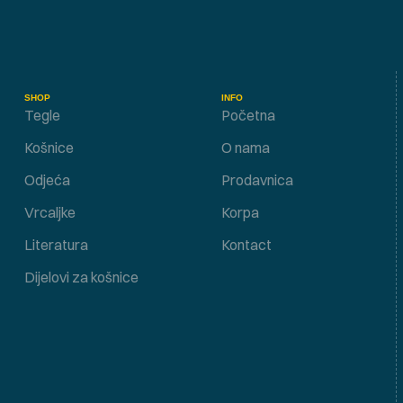
SHOP
INFO
Tegle
Početna
Košnice
O nama
Odjeća
Prodavnica
Vrcaljke
Korpa
Literatura
Kontact
Dijelovi za košnice