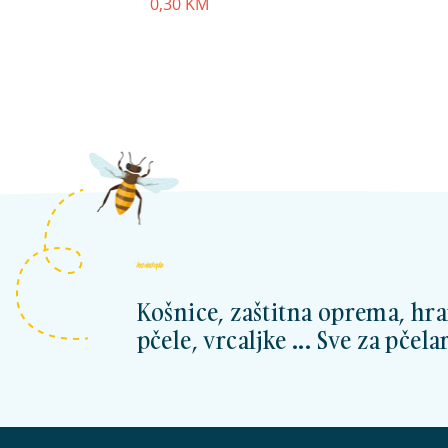
0,30
KM
kosnicashop.ba
Košnice, zaštitna oprema, hra
pčele, vrcaljke ... Sve za pčelar