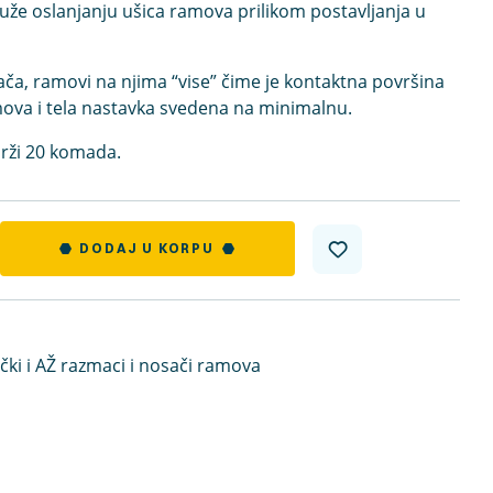
uže oslanjanju ušica ramova prilikom postavljanja u
ča, ramovi na njima “vise” čime je kontaktna površina
ova i tela nastavka svedena na minimalnu.
rži 20 komada.
DODAJ U KORPU
čki i AŽ razmaci i nosači ramova