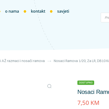
o nama
kontakt
savjeti
 i AŽ razmaci i nosači ramova
Nosaci Ramova 1/20, Za LR, DB10 K
DOSTUPNO
Nosaci Ramo
7,50
KM