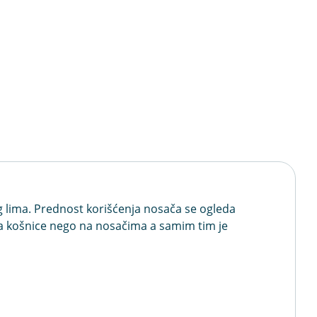
g lima. Prednost korišćenja nosača se ogleda
vka košnice nego na nosačima a samim tim je