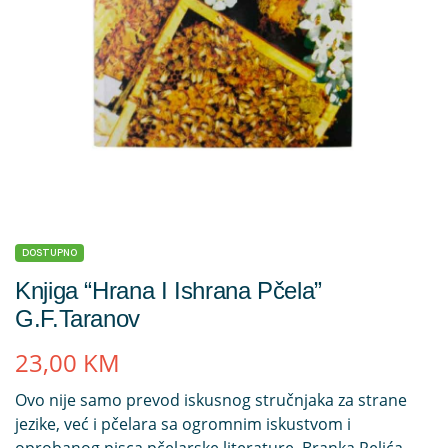
DOSTUPNO
Knjiga “Hrana I Ishrana Pčela”
G.F.Taranov
23,00
KM
Ovo nije samo prevod iskusnog stručnjaka za strane
jezike, već i pčelara sa ogromnim iskustvom i
oprobanog pisca pčelarske literature, Branka Relića.