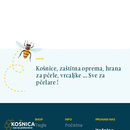
kosnicashop.ba
Košnice, zaštitna oprema, hrana
za pčele, vrcaljke ... Sve za
pčelare !
SHOP
INFO
PRONAĐI NAS
Tegle
Početna