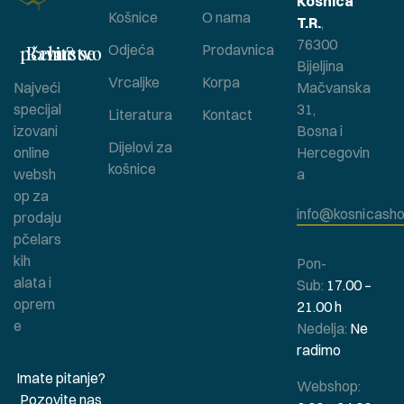
Košnica
Košnice
O nama
T.R.
,
76300
Bavite se pčelarstvom ?
Odjeća
Prodavnica
Bijeljina
Vrcaljke
Korpa
Najveći
Mačvanska
specijal
31,
Literatura
Kontact
izovani
Bosna i
Dijelovi za
online
Hercegovin
košnice
websh
a
op za
info@kosnicasho
prodaju
pčelars
kih
Pon-
alata i
Sub:
17.00 –
oprem
21.00 h
e
Nedelja:
Ne
radimo
Imate pitanje?
Webshop:
Pozovite nas