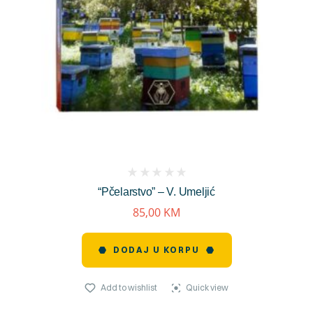
(
“Pčelarstvo” – V. Umeljić
reviews)
85,00
KM
DODAJ U KORPU
Add to wishlist
Quick view