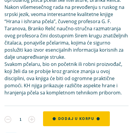
Nakon višemesečnog rada na prevođenju s ruskog na
srpski jezik, veoma interesantne kvalitetne knjige
“Hrana i ishrana pčela”, čuvenog profesora G. F.
Taranova, Branko Relić naučno-stručna razmatranja
ovog profesora čini dostupnim širem krugu znatiželjnih
čitalaca, ponajviše pčelarima, kojima će sigurno
poslužiti kao izvor esencijalnih informacija korisnih za
dalje unapređivanje struke.
Svakom pčelaru, bio on početnik ili robni proizvođač,
koji želi da se probije kroz granice znanja u ovoj
disciplini, ova knjiga će biti od ogromne praktične
pomoći. KH njiga prikazuje različite aspekte hrane i
hranjenja pčela sa kompletnom tehnikom priborom.
Kvantitet
DODAJ U KORPU