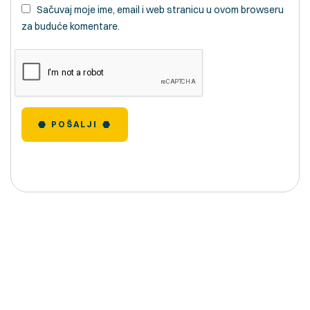
Sačuvaj moje ime, email i web stranicu u ovom browseru
za buduće komentare.
POŠALJI