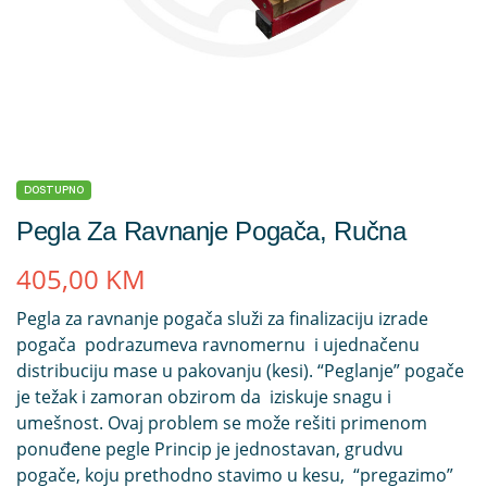
DOSTUPNO
Pegla Za Ravnanje Pogača, Ručna
405,00
KM
Pegla za ravnanje pogača služi za finalizaciju izrade
pogača podrazumeva ravnomernu i ujednačenu
distribuciju mase u pakovanju (kesi). “Peglanje” pogače
je težak i zamoran obzirom da iziskuje snagu i
umešnost. Ovaj problem se može rešiti primenom
ponuđene pegle Princip je jednostavan, grudvu
pogače, koju prethodno stavimo u kesu, “pregazimo”