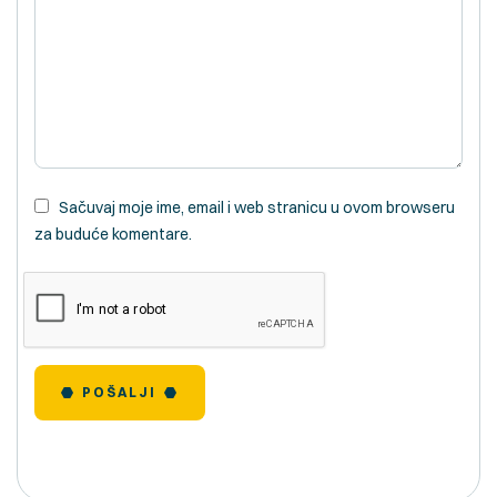
Sačuvaj moje ime, email i web stranicu u ovom browseru
za buduće komentare.
POŠALJI