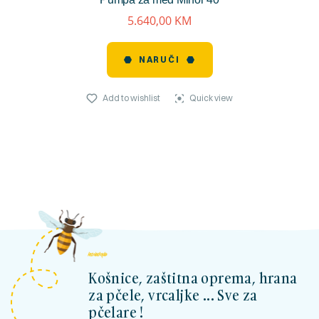
reviews)
5.640,00
KM
NARUČI
Add to wishlist
Quick view
kosnicashop.ba
Košnice, zaštitna oprema, hrana
za pčele, vrcaljke ... Sve za
pčelare !