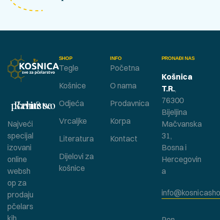
SHOP
INFO
PRONAĐI NAS
Tegle
Početna
Košnica
Košnice
O nama
T.R.
,
76300
Bavite se pčelarstvom ?
Odjeća
Prodavnica
Bijeljina
Vrcaljke
Korpa
Najveći
Mačvanska
specijal
31,
Literatura
Kontact
izovani
Bosna i
Dijelovi za
online
Hercegovin
košnice
websh
a
op za
info@kosnicasho
prodaju
pčelars
kih
Pon-