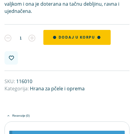
valjkom i ona je doterana na tačnu debljinu, ravna i
ujednačena.
Kvantitet
DODAJ U KORPU
SKU:
116010
Kategorija:
Hrana za pčele i oprema
Recenzije (0)