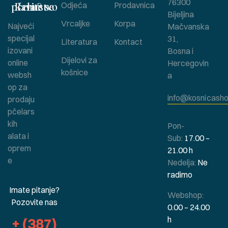
76300
Bavite se pčelarstvom ?
Odjeća
Prodavnica
Bijeljina
Vrcaljke
Korpa
Najveći
Mačvanska
specijal
31,
Literatura
Kontact
izovani
Bosna i
Dijelovi za
online
Hercegovin
košnice
websh
a
op za
info@kosnicasho
prodaju
pčelars
kih
Pon-
alata i
Sub:
17.00 –
oprem
21.00 h
e
Nedelja:
Ne
radimo
Imate pitanje?
Webshop:
Pozovite nas
0.00 – 24.00
h
+ (387)