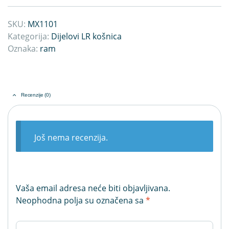
SKU:
MX1101
Kategorija:
Dijelovi LR košnica
Oznaka:
ram
Recenzije (0)
Još nema recenzija.
Vaša email adresa neće biti objavljivana.
Neophodna polja su označena sa
*