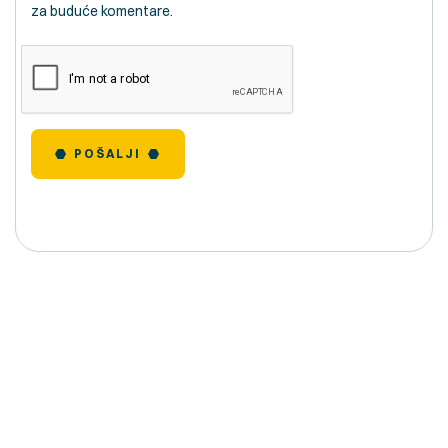
za buduće komentare.
POŠALJI