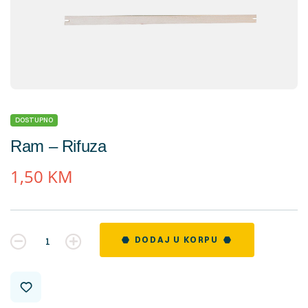
DOSTUPNO
Ram – Rifuza
1,50
KM
Kvantitet
DODAJ U KORPU