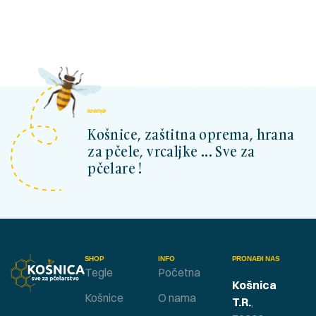
kosnicashop.ba
Košnice, zaštitna oprema, hrana
za pčele, vrcaljke ... Sve za
pčelare !
SHOP
INFO
PRONAĐI NAS
Tegle
Početna
Košnica
Košnice
O nama
T.R.
,