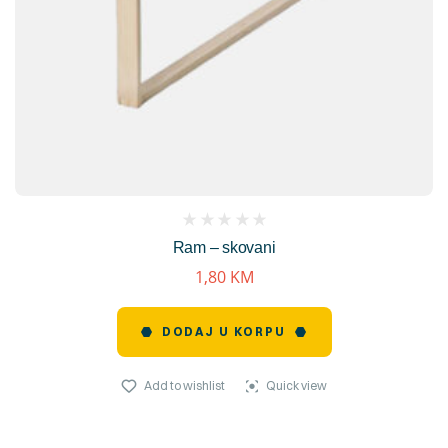
(
Ram – skovani
reviews)
1,80
KM
DODAJ U KORPU
Add to wishlist
Quick view