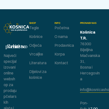
SHOP
INFO
PRONAĐI NAS
Tegle
Početna
Košnica
Košnice
O nama
T.R.
,
76300
Bavite se pčelarstvom ?
Odjeća
Prodavnica
Bijeljina
Vrcaljke
Korpa
Najveći
Mačvanska
specijal
31,
Literatura
Kontact
izovani
Bosna i
Dijelovi za
online
Hercegovin
košnice
websh
a
op za
info@kosnicasho
prodaju
pčelars
kih
Pon-
alata i
Sub:
17.00 –