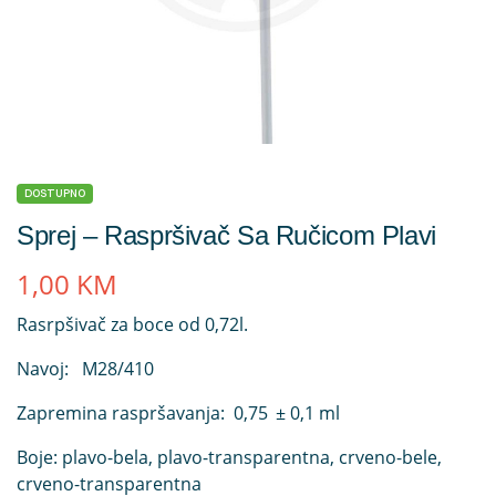
DOSTUPNO
Sprej – Raspršivač Sa Ručicom Plavi
1,00
KM
Rasrpšivač za boce od 0,72l.
Navoj:
M28/410
Zapremina raspršavanja:
0,75
± 0,1 ml
Boje:
plavo-bela, plavo-transparentna, crveno-bele,
crveno-transparentna