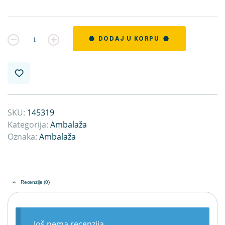
Kvantitet
DODAJ U KORPU
SKU:
145319
Kategorija:
Ambalaža
Oznaka:
Ambalaža
Recenzije (0)
Još nema recenzija.