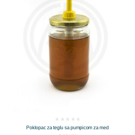
(
Poklopac za teglu sa pumpicom za med
reviews)