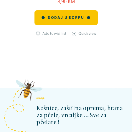
8,90
KM
DODAJ U KORPU
Add to wishlist
Quick view
kosnicashop.ba
Košnice, zaštitna oprema, hrana
za pčele, vrcaljke ... Sve za
pčelare !