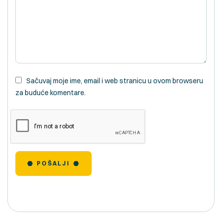
Sačuvaj moje ime, email i web stranicu u ovom browseru
za buduće komentare.
POŠALJI