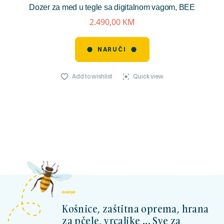
Dozer za med u tegle sa digitalnom vagom, BEE
reviews)
2.490,00
KM
NARUČI
Add to wishlist
Quick view
kosnicashop.ba
Košnice, zaštitna oprema, hrana
za pčele, vrcaljke ... Sve za