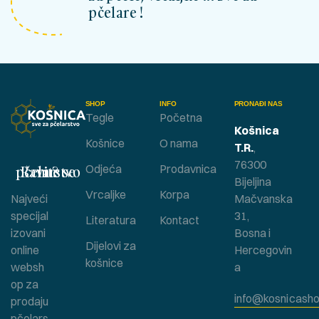
pčelare !
SHOP
INFO
PRONAĐI NAS
Tegle
Početna
Košnica
Košnice
O nama
T.R.
,
76300
Bavite se pčelarstvom ?
Odjeća
Prodavnica
Bijeljina
Vrcaljke
Korpa
Najveći
Mačvanska
specijal
31,
Literatura
Kontact
izovani
Bosna i
Dijelovi za
online
Hercegovin
košnice
websh
a
op za
info@kosnicasho
prodaju
pčelars